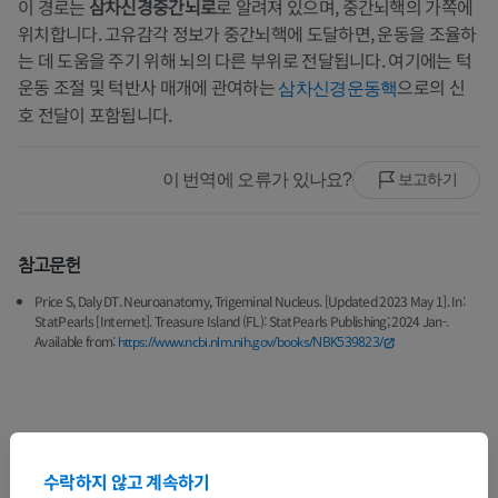
이 경로는
삼차신경중간뇌로
로 알려져 있으며, 중간뇌핵의 가쪽에
위치합니다. 고유감각 정보가 중간뇌핵에 도달하면, 운동을 조율하
는 데 도움을 주기 위해 뇌의 다른 부위로 전달됩니다. 여기에는 턱
운동 조절 및 턱반사 매개에 관여하는
으로의 신
삼차신경운동핵
호 전달이 포함됩니다.
이 번역에 오류가 있나요?
보고하기
참고문헌
Price S, Daly DT. Neuroanatomy, Trigeminal Nucleus. [Updated 2023 May 1]. In:
StatPearls [Internet]. Treasure Island (FL): StatPearls Publishing; 2024 Jan-.
Available from:
https://www.ncbi.nlm.nih.gov/books/NBK539823/
해부학적 계층
수락하지 않고 계속하기