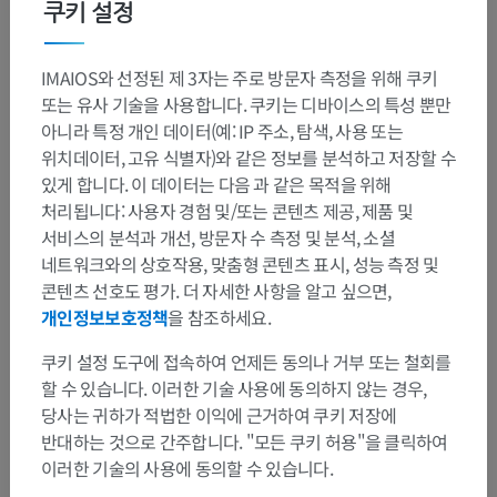
쿠키 설정
인체 해부학 2
IMAIOS와 선정된 제 3자는 주로 방문자 측정을 위해 쿠키
인체
>
통합계통
>
신경계통
>
중추신경계통
>
뇌
>
또는 유사 기술을 사용합니다. 쿠키는 디바이스의 특성 뿐만
뇌줄기
>
뇌줄기백색질
>
삼차신경중간뇌로
아니라 특정 개인 데이터(예: IP 주소, 탐색, 사용 또는
위치데이터, 고유 식별자)와 같은 정보를 분석하고 저장할 수
이 부위는 하위 해부 구조가 없습니다
하위 구조:
있게 합니다. 이 데이터는 다음 과 같은 목적을 위해
처리됩니다: 사용자 경험 및/또는 콘텐츠 제공, 제품 및
서비스의 분석과 개선, 방문자 수 측정 및 분석, 소셜
인체 해부학 1
네트워크와의 상호작용, 맞춤형 콘텐츠 표시, 성능 측정 및
콘텐츠 선호도 평가. 더 자세한 사항을 알고 싶으면,
개인정보보호정책
을 참조하세요.
인체 신경 해부학
쿠키 설정 도구에 접속하여 언제든 동의나 거부 또는 철회를
할 수 있습니다. 이러한 기술 사용에 동의하지 않는 경우,
당사는 귀하가 적법한 이익에 근거하여 쿠키 저장에
번역
반대하는 것으로 간주합니다. "모든 쿠키 허용"을 클릭하여
이러한 기술의 사용에 동의할 수 있습니다.