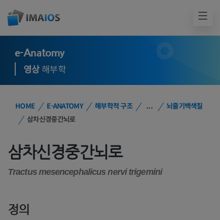
e-Anatomy
영상
해부학
HOME
E-ANATOMY
해부학적 구조
...
뇌줄기백색질
삼차신경중간뇌로
삼차신경중간뇌로
Tractus mesencephalicus nervi trigemini
정의