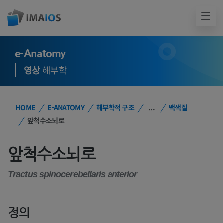
e-Anatomy
영상
해부학
HOME
E-ANATOMY
해부학적 구조
...
백색질
앞척수소뇌로
앞척수소뇌로
Tractus spinocerebellaris anterior
정의