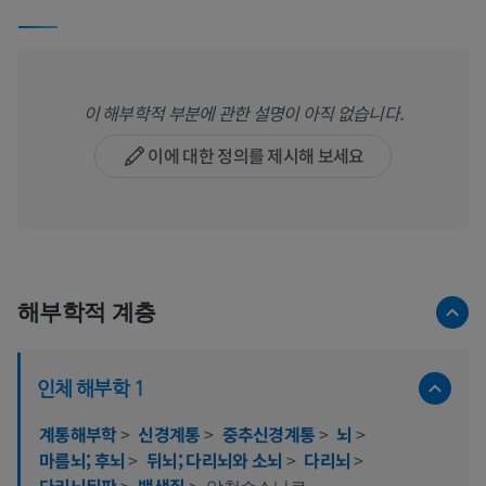
이 해부학적 부분에 관한 설명이 아직 없습니다.
이에 대한 정의를 제시해 보세요
해부학적 계층
인체 해부학 1
계통해부학
>
신경계통
>
중추신경계통
>
뇌
>
마름뇌; 후뇌
>
뒤뇌; 다리뇌와 소뇌
>
다리뇌
>
다리뇌뒤판
>
백색질
>