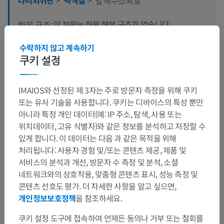
앞척수소뇌로
이 부위는 하위 해부 구조가 없습니다
하위 구조:
수락하지 않고 계속하기
쿠키 설정
번역
IMAIOS와 선정된 제 3자는 주로 방문자 측정을 위해 쿠키
또는 유사 기술을 사용합니다. 쿠키는 디바이스의 특성 뿐만
아니라 특정 개인 데이터(예: IP 주소, 탐색, 사용 또는
문제를 발견하셨나요?
위치데이터, 고유 식별자)와 같은 정보를 분석하고 저장할 수
있게 합니다. 이 데이터는 다음 과 같은 목적을 위해
수정이나, 번역 또는 콘텐츠 개선에 제안이 있으면 언제든
처리됩니다: 사용자 경험 및/또는 콘텐츠 제공, 제품 및
연락 주세요.
서비스의 분석과 개선, 방문자 수 측정 및 분석, 소셜
네트워크와의 상호작용, 맞춤형 콘텐츠 표시, 성능 측정 및
문제 보고
콘텐츠 선호도 평가. 더 자세한 사항을 알고 싶으면,
개인정보보호정책
을 참조하세요.
앱 다운로드
쿠키 설정 도구에 접속하여 언제든 동의나 거부 또는 철회를