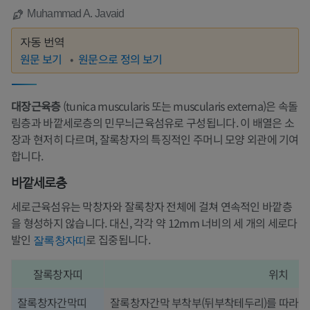
Muhammad A. Javaid
자동 번역
원문 보기
원문으로 정의 보기
대장근육층
(tunica muscularis 또는 muscularis externa)은 속돌
림층과 바깥세로층의 민무늬근육섬유로 구성됩니다. 이 배열은 소
장과 현저히 다르며, 잘록창자의 특징적인 주머니 모양 외관에 기여
합니다.
바깥세로층
세로근육섬유는 막창자와 잘록창자 전체에 걸쳐 연속적인 바깥층
을 형성하지 않습니다. 대신, 각각 약 12mm 너비의 세 개의 세로다
발인
로 집중됩니다.
잘록창자띠
잘록창자띠
위치
잘록창자간막띠
잘록창자간막 부착부(뒤부착테두리)를 따라 