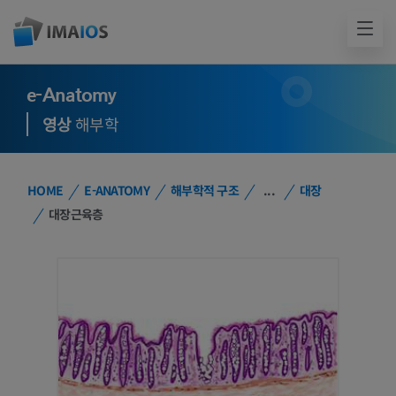
e-Anatomy
영상
해부학
HOME
E-ANATOMY
해부학적 구조
...
대장
대장근육층