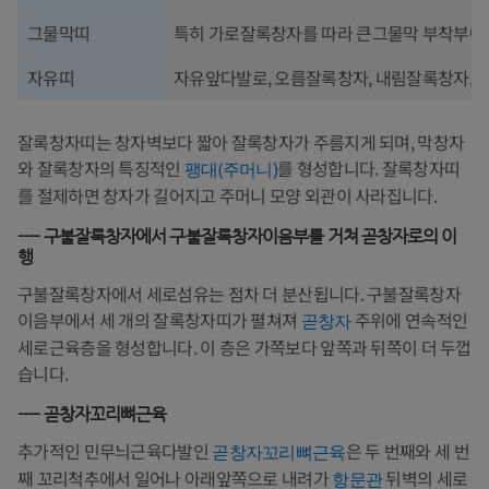
그물막띠
특히 가로잘록창자를 따라 큰그물막 부착부에
자유띠
자유앞다발로, 오름잘록창자, 내림잘록창자,
잘록창자띠는 창자벽보다 짧아 잘록창자가 주름지게 되며, 막창자
와 잘록창자의 특징적인
를 형성합니다. 잘록창자띠
팽대(주머니)
를 절제하면 창자가 길어지고 주머니 모양 외관이 사라집니다.
---- 구불잘록창자에서 구불잘록창자이음부를 거쳐 곧창자로의 이
행
구불잘록창자에서 세로섬유는 점차 더 분산됩니다. 구불잘록창자
이음부에서 세 개의 잘록창자띠가 펼쳐져
주위에 연속적인
곧창자
세로근육층을 형성합니다. 이 층은 가쪽보다 앞쪽과 뒤쪽이 더 두껍
습니다.
---- 곧창자꼬리뼈근육
추가적인 민무늬근육다발인
은 두 번째와 세 번
곧창자꼬리뼈근육
째 꼬리척추에서 일어나 아래앞쪽으로 내려가
뒤벽의 세로
항문관