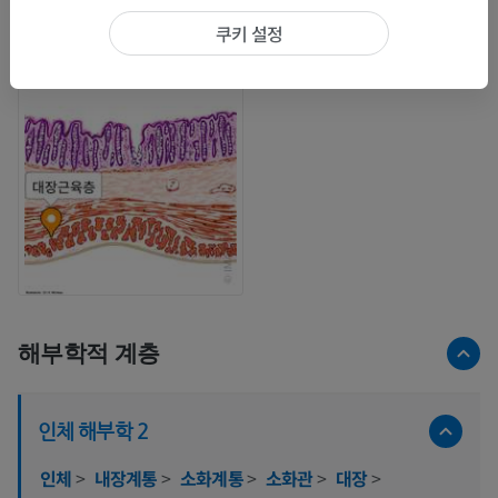
갤러리
쿠키 설정
해부학적 계층
인체 해부학 2
인체
>
내장계통
>
소화계통
>
소화관
>
대장
>