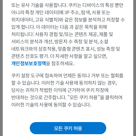
또는 유사 기술을 사용합니다. 쿠키는 디바이스의 특성 뿐만
곧창자: 잘록창자띠가 펼쳐져 연속적인 세로층을 형성합니다.
아니라 특정 개인 데이터(예: IP 주소, 탐색, 사용 또는
위치데이터, 고유 식별자)와 같은 정보를 분석하고 저장할 수
항문관: 돌림층이 두꺼워져 속항문조임근을 형성합니다.
있게 합니다. 이 데이터는 다음 과 같은 목적을 위해
처리됩니다: 사용자 경험 및/또는 콘텐츠 제공, 제품 및
곧창자꼬리뼈근육: 꼬리뼈를 항문관과 곧창자의 세로근육층에
서비스의 분석과 개선, 방문자 수 측정 및 분석, 소셜
연결합니다.
네트워크와의 상호작용, 맞춤형 콘텐츠 표시, 성능 측정 및
콘텐츠 선호도 평가. 더 자세한 사항을 알고 싶으면,
이 번역에 오류가 있나요?
보고하기
개인정보보호정책
을 참조하세요.
쿠키 설정 도구에 접속하여 언제든 동의나 거부 또는 철회를
할 수 있습니다. 이러한 기술 사용에 동의하지 않는 경우,
참고문헌
당사는 귀하가 적법한 이익에 근거하여 쿠키 저장에
Azzouz LL, Sharma S. Physiology, Large Intestine. [Updated 2023 Jul 31]. In:
반대하는 것으로 간주합니다. "모든 쿠키 허용"을 클릭하여
StatPearls [Internet]. Treasure Island (FL): StatPearls Publishing; 2026 Jan.
이러한 기술의 사용에 동의할 수 있습니다.
Available from:
https://www.ncbi.nlm.nih.gov/books/NBK507857/
Standring, S. (2015)
Grays Anatomy: The Anatomical Basis of Clinical Practice
.
41st edn. London: Churchill Livingstone Elsevier. Chapter 66, Large intestine.
모든 쿠키 허용