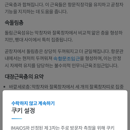
근육층과 합쳐집니다. 이 근육들은 항문직장각을 유지하고 곧창자
기능을 지지하는 데 도움을 줍니다.
속돌림층
돌림근육섬유는 막창자와 잘록창자에서 비교적 얇은 층을 형성하
지만, 팽대 사이에서 특히 집중됩니다.
곧창자에서 돌림층은 상당히 두꺼워지고 더 균일해집니다. 항문관
내에서는 현저히 두꺼워져
을 형성하며, 이는 안정
속항문조임근
시 자제력 유지를 담당하는 불수의적 민무늬근육조임근입니다.
대장근육층
의 요약
바깥세로층: 막창자와 잘록창자에서 세 개의 잘록창자띠로 집중
됩니다.
수락하지 않고 계속하기
속돌림층: 대장 전체에 걸쳐 연속적으로 존재합니다.
쿠키 설정
잘록창자띠: 자유띠, 그물막띠, 잘록창자간막띠로 구성됩니다.
IMAIOS와 선정된 제 3자는 주로 방문자 측정을 위해 쿠키
팽대: 잘록창자띠가 창자벽보다 짧기 때문에 형성됩니다.