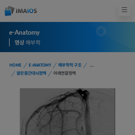
e-Anatomy
영상
해부학
HOME
E-ANATOMY
해부학적 구조
...
얕은중간대뇌정맥
아래연결정맥