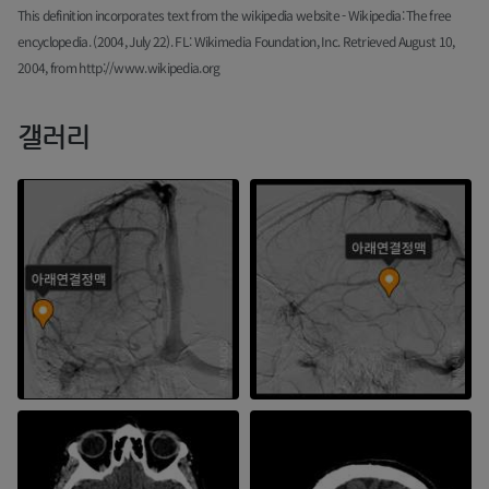
This definition incorporates text from the wikipedia website - Wikipedia: The free
encyclopedia. (2004, July 22). FL: Wikimedia Foundation, Inc. Retrieved August 10,
2004, from http://www.wikipedia.org
갤러리