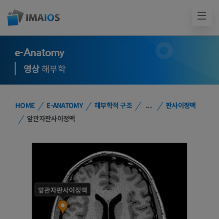
e-Anatomy
영상
해부학
HOME
E-ANATOMY
해부학적 구조
...
판사이정맥
앞관자판사이정맥