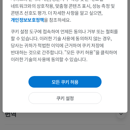
네트워크와의 상호작용, 맞춤형 콘텐츠 표시, 성능 측정 및
인체 해부학 2
콘텐츠 선호도 평가. 더 자세한 사항을 알고 싶으면,
개인정보보호정책
을 참조하세요.
인체
>
통합계통
>
심장혈관계통
>
전신정맥
>
쿠키 설정 도구에 접속하여 언제든 동의나 거부 또는 철회를
머리정맥
>
판사이정맥
>
앞관자판사이정맥
할 수 있습니다. 이러한 기술 사용에 동의하지 않는 경우,
당사는 귀하가 적법한 이익에 근거하여 쿠키 저장에
이 부위는 하위 해부 구조가 없습니다
하위 구조:
반대하는 것으로 간주합니다. "모든 쿠키 허용"을 클릭하여
이러한 기술의 사용에 동의할 수 있습니다.
인체 해부학 1
모든 쿠키 허용
인체 신경 해부학
쿠키 설정
번역