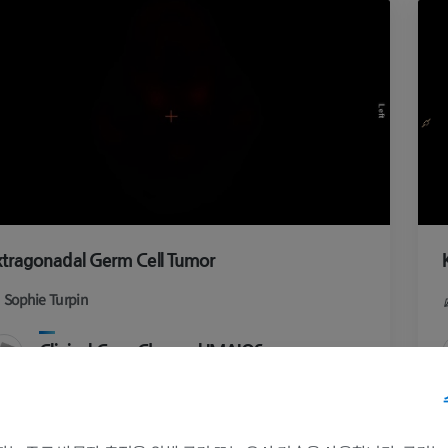
xtragonadal Germ Cell Tumor
Sophie Turpin
Clinical Case Channel IMAIOS
앨범: Nuclear medicine and PET