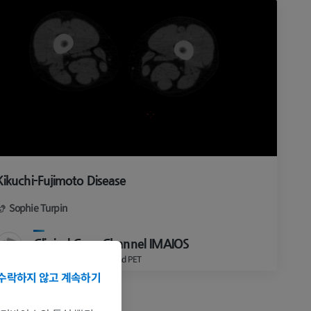
Kikuchi-Fujimoto Disease
Sophie Turpin
Clinical Case Channel IMAIOS
앨범: Nuclear medicine and PET
수락하지 않고 계속하기