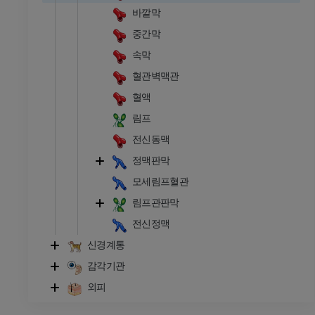
바깥막
중간막
속막
혈관벽맥관
혈액
림프
전신동맥
정맥판막
모세림프혈관
림프관판막
전신정맥
신경계통
감각기관
외피