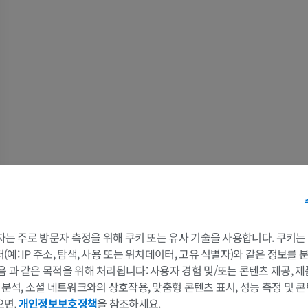
프리미엄
무료
말 - 골학
방사선 사진
무료
말 - 앞발목
CT
프리미엄
말 - 근육학
삽화
프리미엄
 3자는 주로 방문자 측정을 위해 쿠키 또는 유사 기술을 사용합니다. 쿠키
예: IP 주소, 탐색, 사용 또는 위치데이터, 고유 식별자)와 같은 정보를
말 - 발굽
음 과 같은 목적을 위해 처리됩니다: 사용자 경험 및/또는 콘텐츠 제공, 
MRI
및 분석, 소셜 네트워크와의 상호작용, 맞춤형 콘텐츠 표시, 성능 측정 및 콘
프리미엄
으면,
개인정보보호정책
을 참조하세요.