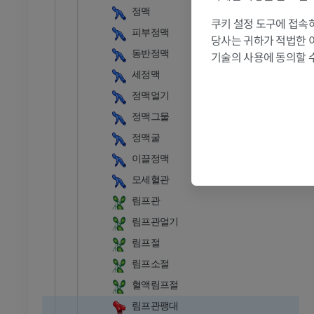
정맥
쿠키 설정 도구에 접속하
피부정맥
당사는 귀하가 적법한 
동반정맥
기술의 사용에 동의할 
세정맥
정맥얼기
정맥그물
정맥굴
이끌정맥
모세혈관
림프관
림프관얼기
림프절
림프소절
혈액림프절
림프관팽대