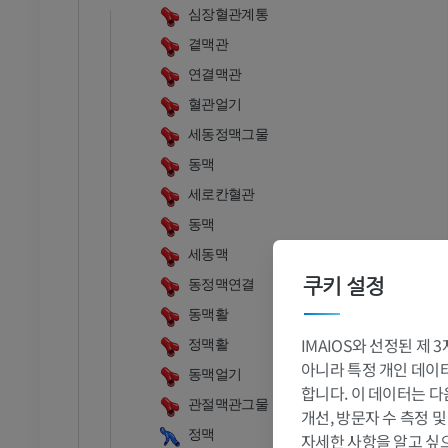
무료
심장혈관계통
곁맥관
 - 흉부
소 - 골학
연결맥관
삽화
혈관얼기
프리미엄
세동정맥그물
- 복부 - 골반
동맥
세로칸혈관
동맥
세동맥
 - 골학
쿠키 설정
동정맥연결
 사진
동맥활
IMAIOS와 선정된 제
정맥활
아니라 특정 개인 데이터(
 - 골학
동맥얼기
합니다. 이 데이터는 다
관절맥관그물
개선, 방문자 수 측정 
정맥
자세한 사항을 알고 싶