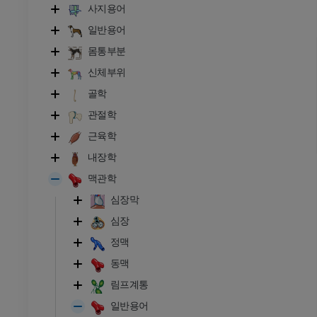
사지용어
일반용어
몸통부분
신체부위
골학
관절학
근육학
내장학
맥관학
심장막
심장
소
정맥
동맥
- 머리 및 목
황소와 암소 - 일반 해부학
림프계통
삽화
일반용어