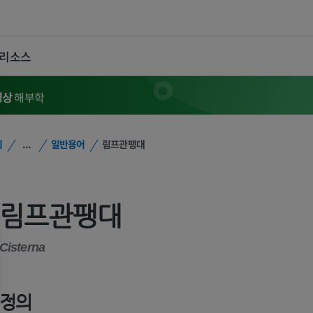
 리소스
영상
해부학
위
...
일반용어
림프관팽대
림프관팽대
Cisterna
정의