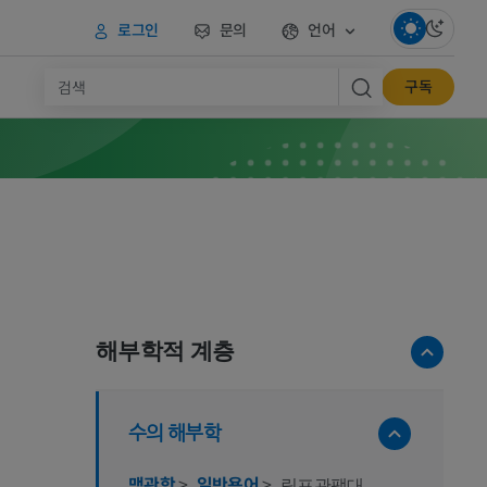
로그인
문의
언어
구독
해부학적 계층
수의 해부학
맥관학
>
일반용어
>
림프관팽대