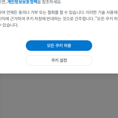
으면,
개인정보보호정책
을 참조하세요.
말
쥐
여 언제든 동의나 거부 또는 철회를 할 수 있습니다. 이러한 기술 사용에
이익에 근거하여 쿠키 저장에 반대하는 것으로 간주합니다. "모든 쿠키 
말 - 골학
쥐 - 전신
수 있습니다.
삽화
CT
프리미엄
무료
모든 쿠키 허용
말 - 골학
방사선 사진
쿠키 설정
무료
말 - 앞발목
CT
프리미엄
말 - 근육학
삽화
프리미엄