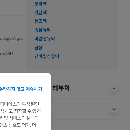
꼬리핵
기댐핵
렌즈핵
속섬유막
바깥섬유막
logie I, Vigot,
담장
uis, 2012.
맨바깥섬유막
인간 비교 해부학
수락하지 않고 계속하기
는 디바이스의 특성 뿐만
번역
 분석하고 저장할 수 있게
제품 및 서비스의 분석과
텐츠 선호도 평가. 더