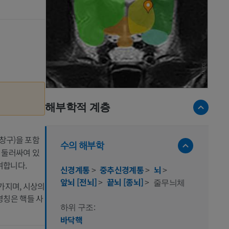
해부학적 계층
창구)을 포함
수의 해부학
 둘러싸여 있
여합니다.
신경계통
>
중추신경계통
>
뇌
>
앞뇌 [전뇌]
>
끝뇌 [종뇌]
>
줄무늬체
가지며, 시상의
명칭은 핵들 사
하위 구조:
바닥핵