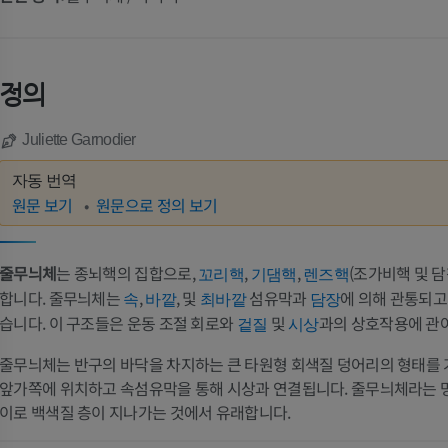
정의
Juliette Garnodier
자동 번역
원문 보기
원문으로 정의 보기
줄무늬체
는 종뇌핵의 집합으로,
,
,
(조가비핵 및 담
꼬리핵
기댐핵
렌즈핵
합니다. 줄무늬체는
,
, 및
섬유막과
에 의해 관통되고
속
바깥
최바깥
담장
습니다. 이 구조들은 운동 조절 회로와
및
과의 상호작용에 관
겉질
시상
줄무늬체는 반구의 바닥을 차지하는 큰 타원형 회색질 덩어리의 형태를 
앞가쪽에 위치하고 속섬유막을 통해 시상과 연결됩니다. 줄무늬체라는 
이로 백색질 층이 지나가는 것에서 유래합니다.