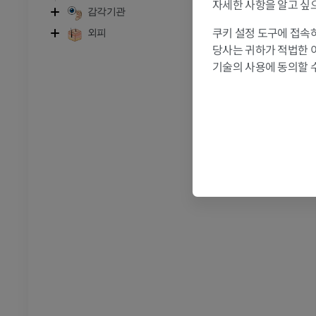
자세한 사항을 알고 싶
감각기관
소
쿠키 설정 도구에 접속하
외피
당사는 귀하가 적법한 
- 머리 및 목
황소와 암소 - 일반 해부학
기술의 사용에 동의할 
삽화
무료
 - 흉부
소 - 골학
삽화
프리미엄
- 복부 - 골반
 - 골학
 사진