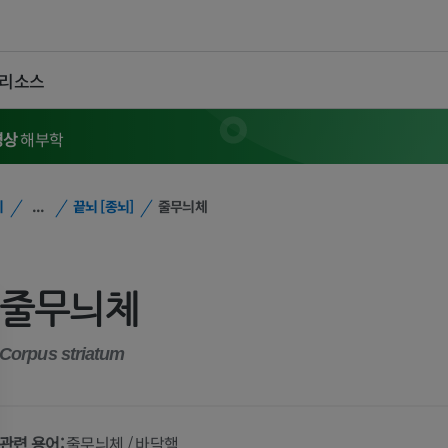
 리소스
영상
해부학
위
...
끝뇌 [종뇌]
줄무늬체
줄무늬체
Corpus striatum
관련 용어:
줄무늬체 / 바닥핵