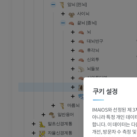
앞뇌 [전뇌]
사이뇌
끝뇌 [종뇌]
뇌
대뇌반구
후각뇌
신외투
뇌들보
신외투단면
줄무늬체
쿠키 설정
가쪽뇌실
마름뇌
IMAIOS와 선정된 제
일반용어
아니라 특정 개인 데이터(
합니다. 이 데이터는 다
말초신경계통
개선, 방문자 수 측정 
자율신경계통