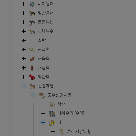
사지용어
일반용어
몸통부분
신체부위
골학
관절학
근육학
내장학
맥관학
신경계통
중추신경계통
척수
뇌척수막 [수막]
뇌
중간뇌 [중뇌]