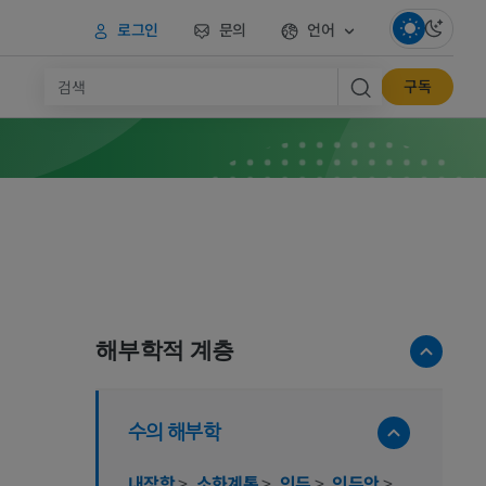
로그인
문의
언어
구독
해부학적 계층
수의 해부학
내장학
>
소화계통
>
인두
>
인두안
>