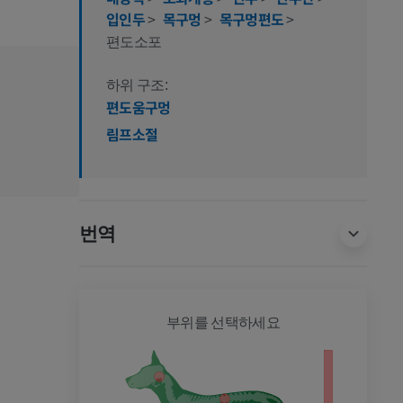
입인두
>
목구멍
>
목구멍편도
>
편도소포
하위 구조:
편도움구멍
림프소절
번역
개 - 전
부위를 선택하세요