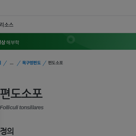
 리소스
영상
해부학
위
...
목구멍편도
편도소포
편도소포
Folliculi tonsillares
정의