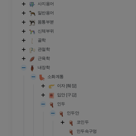
사지용어
일반용어
몸통부분
신체부위
골학
관절학
근육학
내장학
소화계통
이자 [췌장]
입안 [구강]
인두
소
인두안
코인두
- 머리 및 목
황소와 암소 - 일반 해부학
삽화
인두속구멍