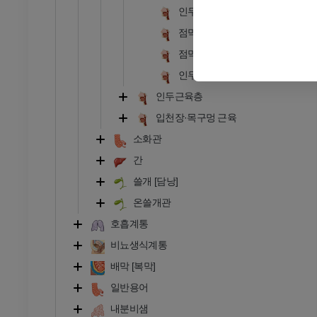
인두바닥면
점막밑층
점막
인두샘
인두근육층
입천장·목구멍 근육
소화관
간
쓸개 [담낭]
온쓸개관
호흡계통
비뇨생식계통
배막 [복막]
일반용어
내분비샘