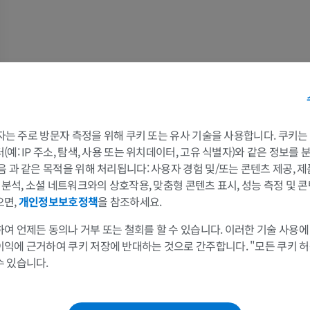
프리미엄
무료
말 - 골학
방사선 사진
무료
말 - 앞발목
 3자는 주로 방문자 측정을 위해 쿠키 또는 유사 기술을 사용합니다. 쿠키
CT
예: IP 주소, 탐색, 사용 또는 위치데이터, 고유 식별자)와 같은 정보를
프리미엄
음 과 같은 목적을 위해 처리됩니다: 사용자 경험 및/또는 콘텐츠 제공, 
및 분석, 소셜 네트워크와의 상호작용, 맞춤형 콘텐츠 표시, 성능 측정 및 콘
말 - 근육학
으면,
개인정보보호정책
을 참조하세요.
삽화
여 언제든 동의나 거부 또는 철회를 할 수 있습니다. 이러한 기술 사용에
프리미엄
이익에 근거하여 쿠키 저장에 반대하는 것으로 간주합니다. "모든 쿠키 
수 있습니다.
말 - 발굽
MRI
프리미엄