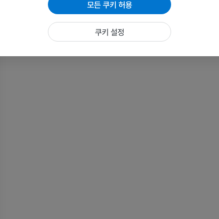
모든 쿠키 허용
말 - 발가락 및 발굽
쿠키 설정
삽화
프리미엄
말 - 머리
CT
프리미엄
말 - 치아
삽화
무료