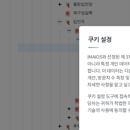
무료
물렁입천장
목구멍잘록
 - 흉부
소 - 골학
입인두
삽화
목구멍
프리미엄
쿠키 설정
목구멍편도
편도소포
- 복부 - 골반
IMAIOS와 선정된 제
편도굴
아니라 특정 개인 데이터(
편도피막
합니다. 이 데이터는 다
반달주름
개선, 방문자 수 측정 
 - 골학
편도오목
자세한 사항을 알고 싶
 사진
편도위오목
쿠키 설정 도구에 접속하
물렁입천장편도
당사는 귀하가 적법한 
후두덮개곁편도
기술의 사용에 동의할 
 - 골학
후두덮개계곡
후두인두