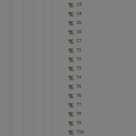
C3
C4
C5
C6
C7
T1
T2
T3
소
T4
- 머리 및 목
황소와 암소 - 일반 해부학
T5
삽화
T6
무료
T7
T8
 - 흉부
소 - 골학
T9
삽화
T10
프리미엄