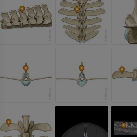
말
쥐
말 - 골학
쥐 - 전신
삽화
CT
프리미엄
무료
말 - 골학
방사선 사진
무료