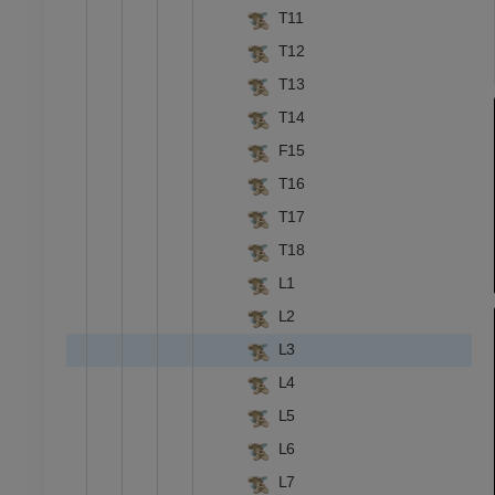
T11
T12
- 복부 - 골반
T13
T14
F15
 - 골학
T16
 사진
T17
T18
L1
 - 골학
L2
L3
L4
L5
L6
L7