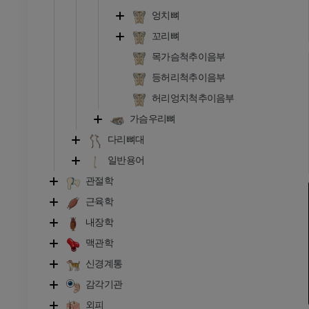
엉치뼈
꼬리뼈
목가슴척추이음부
등허리척추이음부
허리엉치척추이음부
가슴우리뼈
다리뼈대
일반용어
관절학
근육학
내장학
맥관학
신경계통
감각기관
외피