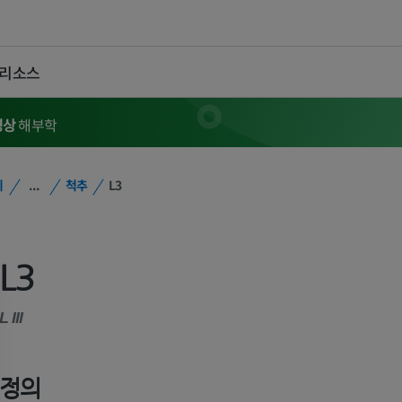
 리소스
영상
해부학
위
...
척추
L3
L3
L III
정의