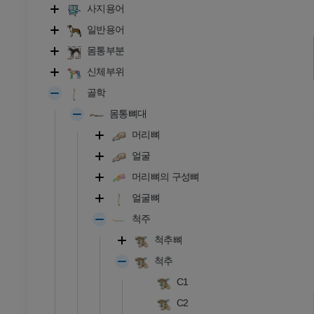
사지용어
일반용어
몸통부분
신체부위
골학
몸통뼈대
머리뼈
얼굴
머리뼈의 구성뼈
얼굴뼈
척주
척추뼈
척추
C1
C2