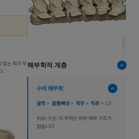
 않는 척주 부
해부학적 계층
다.
수의 해부학
골학
>
몸통뼈대
>
척주
>
척추
>
L3
이 부위는 하위 해부 구조가
하위 구조:
없습니다