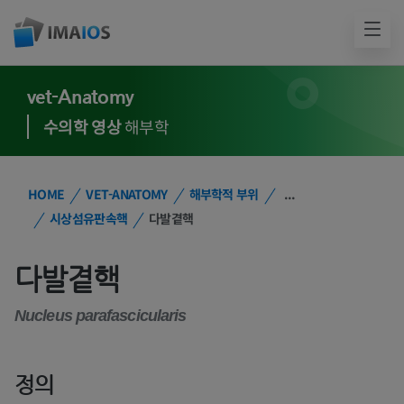
vet-Anatomy
수의학 영상
해부학
HOME
VET-ANATOMY
해부학적 부위
...
시상섬유판속핵
다발곁핵
다발곁핵
Nucleus parafascicularis
정의