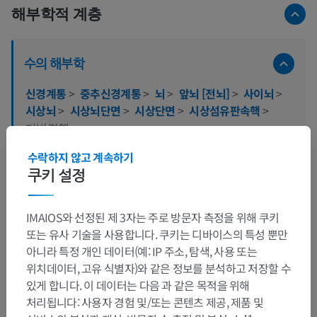
해부학적 계층
수의 해부학
신경계통
>
중추신경계통
>
뇌
>
앞뇌 [전뇌]
>
사이뇌
>
시상뇌
>
시상뇌단면
>
시상단면
>
시상섬유판속핵
>
다발곁핵
수락하지 않고 계속하기
이 부위는 하위 해부 구조가 없습니다
하위 구조:
쿠키 설정
IMAIOS와 선정된 제 3자는 주로 방문자 측정을 위해 쿠키
또는 유사 기술을 사용합니다. 쿠키는 디바이스의 특성 뿐만
인간 비교 해부학
아니라 특정 개인 데이터(예: IP 주소, 탐색, 사용 또는
위치데이터, 고유 식별자)와 같은 정보를 분석하고 저장할 수
있게 합니다. 이 데이터는 다음 과 같은 목적을 위해
번역
처리됩니다: 사용자 경험 및/또는 콘텐츠 제공, 제품 및