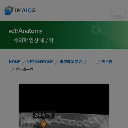
vet-Anatomy
수의학 영상
해부학
HOME
VET-ANATOMY
해부학적 부위
...
인두안
인두속구멍