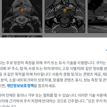
 3자는 주로 방문자 측정을 위해 쿠키 또는 유사 기술을 사용합니다. 쿠키
말
쥐
예: IP 주소, 탐색, 사용 또는 위치데이터, 고유 식별자)와 같은 정보를
음 과 같은 목적을 위해 처리됩니다: 사용자 경험 및/또는 콘텐츠 제공, 
및 분석, 소셜 네트워크와의 상호작용, 맞춤형 콘텐츠 표시, 성능 측정 및 콘
말 - 골학
쥐 - 전신
삽화
CT
으면,
개인정보보호정책
을 참조하세요.
프리미엄
무료
여 언제든 동의나 거부 또는 철회를 할 수 있습니다. 이러한 기술 사용에
이익에 근거하여 쿠키 저장에 반대하는 것으로 간주합니다. "모든 쿠키 
말 - 골학
수 있습니다.