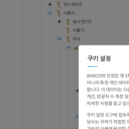
앞뇌 [전뇌]
마름뇌
숨뇌 [연수]
뇌줄기
뒤뇌
소뇌
소뇌이랑
쿠키 설정
소뇌틈새
소뇌고랑
IMAIOS와 선정된 제
소
아니라 특정 개인 데이터(
소뇌계곡
합니다. 이 데이터는 다
소뇌몸통
개선, 방문자 수 측정 
- 머리 및 목
황소와 암소 - 일반 해부학
목젖결절틈새
삽화
자세한 사항을 알고 싶
타래결절엽
무료
쿠키 설정 도구에 접속하
벌레
당사는 귀하가 적법한 
소뇌혀
 - 흉부
소 - 골학
기술의 사용에 동의할 