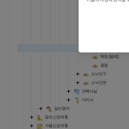
삽화
중심소엽
프리미엄
꼭대기
경사
- 복부 - 골반
벌레잎새
벌레융기
벌레피라미드
목젖 [벌레]
 - 골학
 사진
결절
소뇌반구
소뇌단면
 - 골학
넷째뇌실
다리뇌
일반용어
말초신경계통
자율신경계통