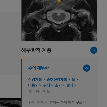
해부학적 계층
수의 해부학
신경계통
>
중추신경계통
>
뇌
>
마름뇌
>
뒤뇌
>
소뇌
>
벌레
>
벌레피라미드
이 부위는 하위 해부 구조가
하위 구조: