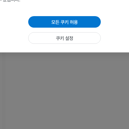
방사선 사진
무료
모든 쿠키 허용
말 - 앞발목
CT
쿠키 설정
프리미엄
말 - 근육학
삽화
프리미엄
말 - 발굽
MRI
프리미엄
말 - 발가락 및 발굽
삽화