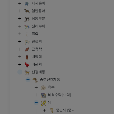
사지용어
일반용어
몸통부분
신체부위
골학
관절학
근육학
내장학
맥관학
신경계통
중추신경계통
척수
뇌척수막 [수막]
뇌
중간뇌 [중뇌]