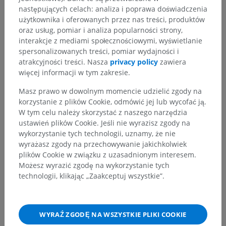
następujących celach: analiza i poprawa doświadczenia
użytkownika i oferowanych przez nas treści, produktów
oraz usług, pomiar i analiza popularności strony,
interakcje z mediami społecznościowymi, wyświetlanie
spersonalizowanych treści, pomiar wydajności i
atrakcyjności treści. Nasza
privacy policy
zawiera
Hierarchia anatomiczna
więcej informacji w tym zakresie.
Masz prawo w dowolnym momencie udzielić zgody na
korzystanie z plików Cookie, odmówić jej lub wycofać ją.
Anatomia człowieka 1
W tym celu należy skorzystać z naszego narzędzia
ustawień plików Cookie. Jeśli nie wyrazisz zgody na
Anatomia układu kostnego
>
Układ nerwowy
>
wykorzystanie tych technologii, uznamy, że nie
Centralny system nerwowy
>
Mózg
>
Pień mózgu
>
wyrażasz zgody na przechowywanie jakichkolwiek
Cechy zewnętrzne
plików Cookie w związku z uzasadnionym interesem.
Możesz wyrazić zgodę na wykorzystanie tych
Powiązane struktury:
Nie istnieją struktury powiązane
technologii, klikając „Zaakceptuj wszystkie”.
z tą częścią ciała
Neuroanatomia człowieka
WYRAŹ ZGODĘ NA WSZYSTKIE PLIKI COOKIE