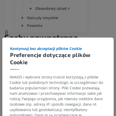
Obwodowy układ nerwowy
Narządy zmysłów
Powłoka
Cechy zewnętrzne
Morphologia externa
Kontynuuj bez akceptacji plików Cookie
Preferencje dotyczące plików
Cookie
Definicja
IMAIOS i wybrane strony trzecie korzystają z plików
Cookie lub podobnych technologii, w szczególności do
badania popularności strony. Pliki Cookie pozwalają
nam analizować i przechowywać informacje, takie jak
rodzaj Twojego urządzenia, jak również niektóre dane
Nie wprowadzono jeszcze definicji tej struktury
osobowe (np. adresy IP, sposób nawigacji, dane nt.
anatomicznej
użytkowania lub geolokalizacji, identyfikatory
jednostkowe). Dane te są przetwarzane w
ZASUGERUJ DEFINICJĘ