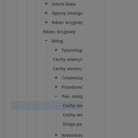
Istota biała
Opony (mózgu)
Rdzeń kręgowy
Rdzeń kręgowy
Mózg
Tyłomózgowie
Cechy zewnętrzne
Cechy wewnętrzne
Śródmózgowie
Przodomózgowie
Pień mózgu
Cechy zewnętrzne
Cechy wewnętrzne
Droga pokrywowo-rdzeniowa
Kresomózgowie