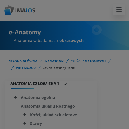
e-Anatomy
Anatomia w badaniach
obrazowych
STRONA GŁÓWNA
E-ANATOMY
CZĘŚCI ANATOMICZNE
...
PIEŃ MÓZGU
CECHY ZEWNĘTRZNE
ANATOMIA CZŁOWIEKA 1
Anatomia ogólna
Anatomia układu kostnego
Kości; układ szkieletowy
Stawy