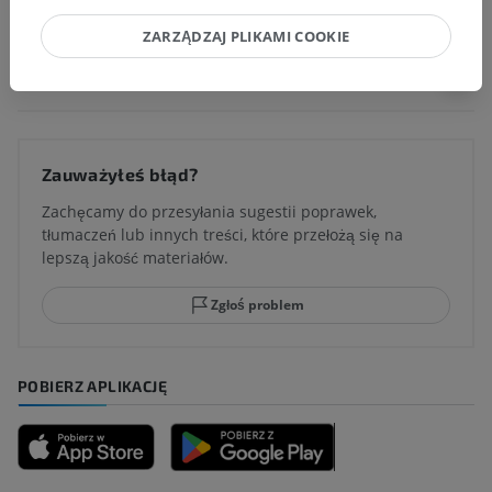
ZARZĄDZAJ PLIKAMI COOKIE
Tłumaczenia
Zauważyłeś błąd?
Zachęcamy do przesyłania sugestii poprawek,
tłumaczeń lub innych treści, które przełożą się na
lepszą jakość materiałów.
Zgłoś problem
POBIERZ APLIKACJĘ