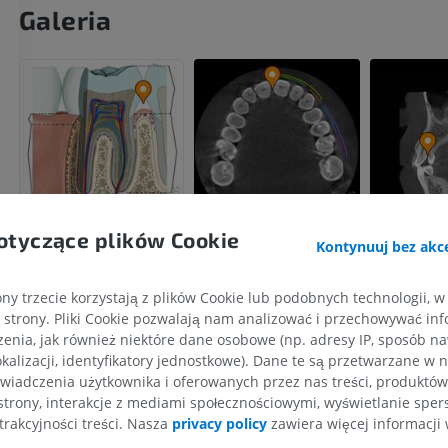
Galeria
otyczące plików Cookie
Kontynuuj bez akce
ny trzecie korzystają z plików Cookie lub podobnych technologii, w
strony. Pliki Cookie pozwalają nam analizować i przechowywać info
enia, jak również niektóre dane osobowe (np. adresy IP, sposób naw
kalizacji, identyfikatory jednostkowe). Dane te są przetwarzane w 
KOŃCZYNA GÓRNA
KOŃCZYNA DOLNA
wiadczenia użytkownika i oferowanych przez nas treści, produktów 
strony, interakcje z mediami społecznościowymi, wyświetlanie sper
RM kończyny górnej
Kończyna doln
trakcyjności treści. Nasza
privacy policy
zawiera więcej informacji 
RM
Ilustracje