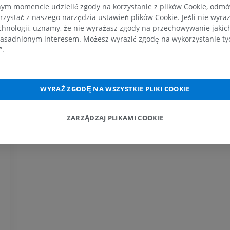
m momencie udzielić zgody na korzystanie z plików Cookie, odmówi
PREMIUM
PREMIUM
rzystać z naszego narzędzia ustawień plików Cookie. Jeśli nie wyra
chnologii, uznamy, że nie wyrażasz zgody na przechowywanie jakic
RM obojczyka
RTG kończyny 
asadnionym interesem. Możesz wyrazić zgodę na wykorzystanie tych
RM
Radiografia
”.
PREMIUM
ZA DARMO
RM nadgarstka
RM kończyny d
WYRAŹ ZGODĘ NA WSZYSTKIE PLIKI COOKIE
RM
RM
PREMIUM
PREMIUM
ZARZĄDZAJ PLIKAMI COOKIE
RM łokcia
Obraz MRI sta
RM
biodrowego
RM
PREMIUM
PREMIUM
RM dłoni
RM
Obraz MRI sta
kolanowego
PREMIUM
RM
PREMIUM
RTG kończyny górnej