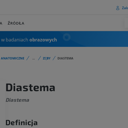
Zalo
A
ŹRÓDŁA
 w badaniach
obrazowych
I ANATOMICZNE
...
ZĘBY
DIASTEMA
Diastema
Diastema
Definicja