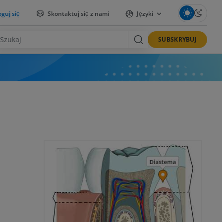
guj się
Skontaktuj się z nami
Języki
SUBSKRYBUJ