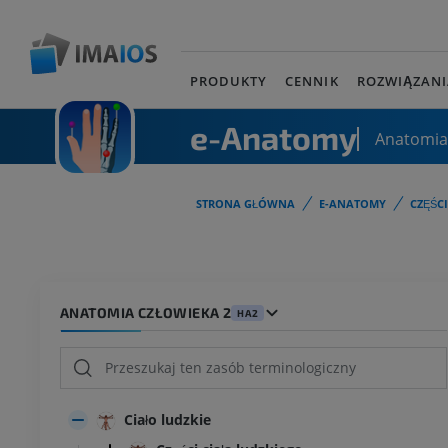
PRODUKTY
CENNIK
ROZWIĄZANI
e-Anatomy
Anatomia
STRONA GŁÓWNA
E-ANATOMY
CZĘŚC
ANATOMIA CZŁOWIEKA 2
HA2
Ciało ludzkie