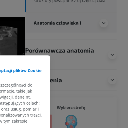
struktury powiązane z tą częścią ciała
Anatomia człowieka 1
Porównawcza anatomia
zwierząt
ptacji plików Cookie
Tłumaczenia
 szczególności do
rmacje, takie jak
igacji, dane nt.
następujących celach:
CAŁY O
Wybierz strefę
oraz usług, pomiar i
sonalizowanych treści,
a
w tym zakresie.