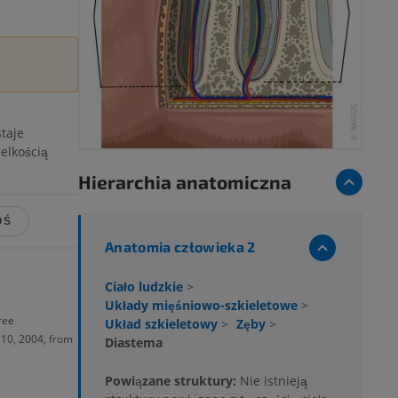
taje
elkością
Hierarchia anatomiczna
OŚ
Anatomia człowieka 2
Ciało ludzkie
>
Układy mięśniowo-szkieletowe
>
ree
Układ szkieletowy
>
Zęby
>
 10, 2004, from
Diastema
Powiązane struktury:
Nie istnieją