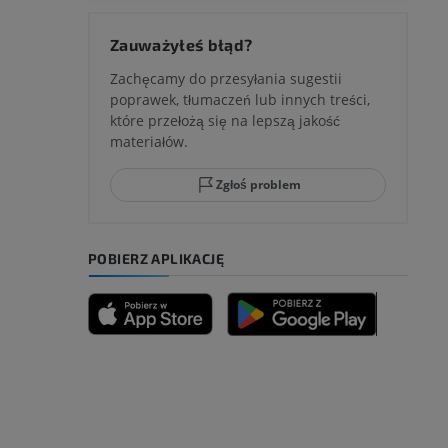
 kolana
Zauważyłeś błąd?
Zachęcamy do przesyłania sugestii
poprawek, tłumaczeń lub innych treści,
które przełożą się na lepszą jakość
ci stępu
materiałów.
Zgłoś problem
ia
POBIERZ APLIKACJĘ
zyny dolnej
 nogi