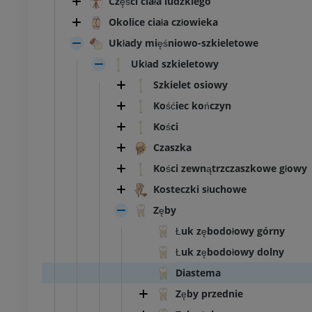
Części ciała ludzkiego
Okolice ciała człowieka
Układy mięśniowo-szkieletowe
Układ szkieletowy
Szkielet osiowy
Kośćiec kończyn
Kości
Czaszka
Kości zewnątrzczaszkowe głowy
Kosteczki słuchowe
Zęby
Łuk zębodołowy górny
Łuk zębodołowy dolny
Diastema
Zęby przednie