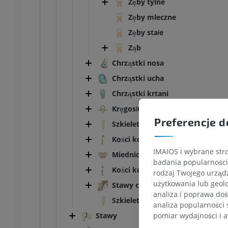
Zęby tylne
Zęby mleczne
Zęby stałe
Ząb
Chrząstki nosa
Chrząstki ucha
Chrząstki krtani
Kręgosłup
Preferencje d
Szkielet klatki piersiowej
Kości kończyny górnej
IMAIOS i wybrane stro
Miednica kostna
badania popularności 
Kości kończyny dolnej
rodzaj Twojego urządz
użytkowania lub geolo
Stawy czaszki
KOSTKA-STOPA
analiza i poprawa doś
Szkielet klatki piersiowej
analiza popularności 
MRI stawu
MRI stawu skokowego
Stawy
pomiar wydajności i a
owego
RM