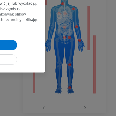
ć jej lub wycofać ją.
zisz zgody na
hkolwiek plików
dolnej
 technologii, klikając
olnej
wu
wu
‹
›