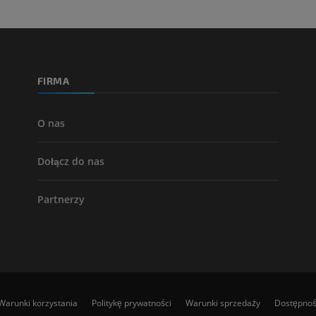
ZA DARMO
Arteriografia 
dolnej
Angiografia
FIRMA
ZA DARMO
O nas
Dołącz do nas
Partnerzy
Warunki korzystania
Politykę prywatności
Warunki sprzedaży
Dostępno