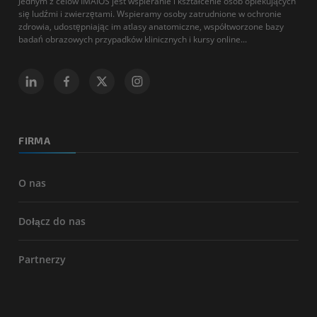
Jednym z celów IMAIOS jest wspieranie i kształcenie osób opiekujących
się ludźmi i zwierzętami. Wspieramy osoby zatrudnione w ochronie
zdrowia, udostępniając im atlasy anatomiczne, współtworzone bazy
badań obrazowych przypadków klinicznych i kursy online...
FIRMA
O nas
Dołącz do nas
Partnerzy