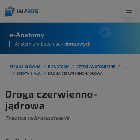
e-Anatomy
Anatomia w badaniach
obrazowych
STRONA GŁÓWNA
E-ANATOMY
CZĘŚCI ANATOMICZNE
...
ISTOTA BIAŁA
DROGA CZERWIENNO-JĄDROWA
Droga czerwienno-
jądrowa
Tractus rubronuclearis