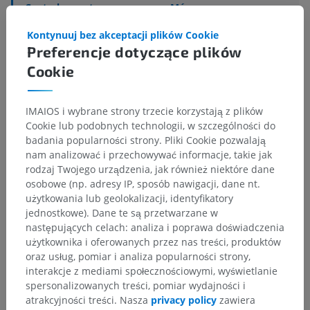
Centralny system nerwowy
>
Mózg
>
Śródmózgowie
>
Konar mózgu
>
Kontynuuj bez akceptacji plików Cookie
Nakrywka śródmózgowia
>
Istota biała
>
Preferencje dotyczące plików
Droga czerwienno-jądrowa
Cookie
Powiązane struktury:
Nie istnieją struktury powiązane
z tą częścią ciała
IMAIOS i wybrane strony trzecie korzystają z plików
Cookie lub podobnych technologii, w szczególności do
badania popularności strony. Pliki Cookie pozwalają
nam analizować i przechowywać informacje, takie jak
Tłumaczenia
rodzaj Twojego urządzenia, jak również niektóre dane
osobowe (np. adresy IP, sposób nawigacji, dane nt.
użytkowania lub geolokalizacji, identyfikatory
jednostkowe). Dane te są przetwarzane w
następujących celach: analiza i poprawa doświadczenia
Zauważyłeś błąd?
użytkownika i oferowanych przez nas treści, produktów
Zachęcamy do przesyłania sugestii poprawek,
oraz usług, pomiar i analiza popularności strony,
tłumaczeń lub innych treści, które przełożą się na
interakcje z mediami społecznościowymi, wyświetlanie
lepszą jakość materiałów.
spersonalizowanych treści, pomiar wydajności i
atrakcyjności treści. Nasza
privacy policy
zawiera