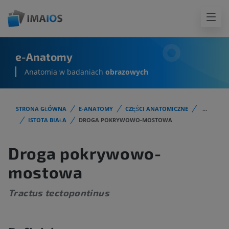
e-Anatomy
Anatomia w badaniach
obrazowych
STRONA GŁÓWNA
E-ANATOMY
CZĘŚCI ANATOMICZNE
...
ISTOTA BIAŁA
DROGA POKRYWOWO-MOSTOWA
Droga pokrywowo-
mostowa
Tractus tectopontinus