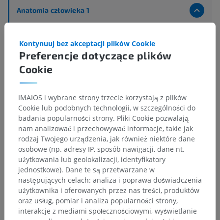
Anatomia człowieka 1
Anatomia układu kostnego
>
Układ nerwowy
>
Centralny system nerwowy
>
Mózg
>
Kontynuuj bez akceptacji plików Cookie
Śródmózgowie
>
Konar mózgu
>
Preferencje dotyczące plików
Nakrywka śródmózgowia
>
Istota biała
>
Cookie
Droga pokrywowo-mostowa
Powiązane struktury:
IMAIOS i wybrane strony trzecie korzystają z plików
Droba pokrywowo-opuszkowa boczna
Cookie lub podobnych technologii, w szczególności do
badania popularności strony. Pliki Cookie pozwalają
nam analizować i przechowywać informacje, takie jak
rodzaj Twojego urządzenia, jak również niektóre dane
osobowe (np. adresy IP, sposób nawigacji, dane nt.
Tłumaczenia
użytkowania lub geolokalizacji, identyfikatory
jednostkowe). Dane te są przetwarzane w
następujących celach: analiza i poprawa doświadczenia
użytkownika i oferowanych przez nas treści, produktów
Zauważyłeś błąd?
oraz usług, pomiar i analiza popularności strony,
interakcje z mediami społecznościowymi, wyświetlanie
Zachęcamy do przesyłania sugestii poprawek,