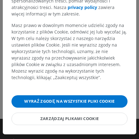
spersonalizowanych treści, pomiar wydajności i
tłumaczeń lub innych treści, które przełożą się na
atrakcyjności treści. Nasza
privacy policy
zawiera
lepszą jakość materiałów.
więcej informacji w tym zakresie.
Zgłoś problem
Masz prawo w dowolnym momencie udzielić zgody na
korzystanie z plików Cookie, odmówić jej lub wycofać ją.
W tym celu należy skorzystać z naszego narzędzia
ustawień plików Cookie. Jeśli nie wyrazisz zgody na
POBIERZ APLIKACJĘ
wykorzystanie tych technologii, uznamy, że nie
wyrażasz zgody na przechowywanie jakichkolwiek
plików Cookie w związku z uzasadnionym interesem.
Możesz wyrazić zgodę na wykorzystanie tych
technologii, klikając „Zaakceptuj wszystkie”.
WYRAŹ ZGODĘ NA WSZYSTKIE PLIKI COOKIE
ZARZĄDZAJ PLIKAMI COOKIE