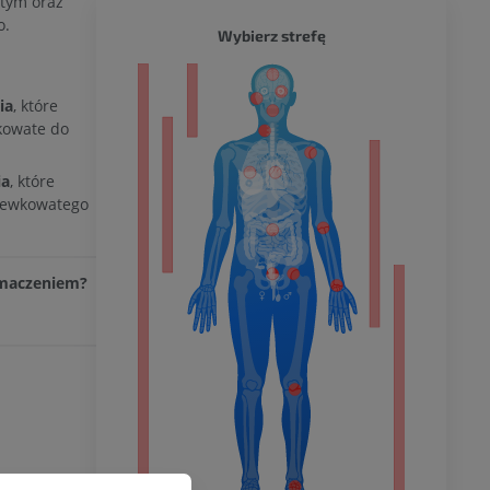
tym oraz
o.
CAŁY O
Wybierz strefę
a
ia
, które
kowate do
ia
, które
dolnej
czewkowatego
łumaczeniem?
olnej
wu