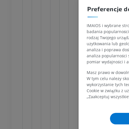
Część poprzecz
Kończyna dolna
na dolna
Ilustracje
Preferencje d
Część skalista
cje
PREMIUM
Część jamista
UM
IMAIOS i wybrane stro
Część mózgo
Badanie TK stawu
badania popularności 
skokowego i stopy
Tętnica o
rodzaj Twojego urządz
TK
użytkowania lub geolo
Tętnica 
PREMIUM
analiza i poprawa doś
Tętnica łą
analiza popularności 
pomiar wydajności i a
Tętnica 
Tętnica 
Masz prawo w dowolny
W tym celu należy sko
Gałęzie s
wykorzystanie tych te
Gałąź op
Cookie w związku z uz
„Zaakceptuj wszystkie
Tętnica p
Tętnica 
Częś