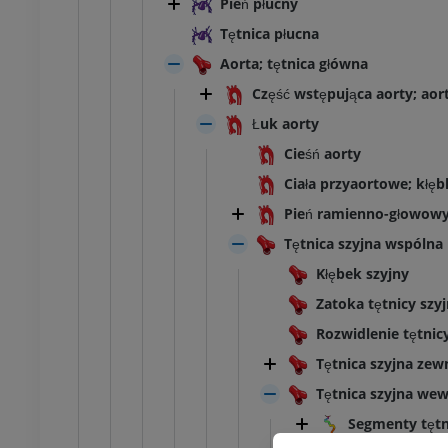
Pień płucny
KOSTKA-STOPA
Tętnica płucna
Aorta; tętnica główna
MRI stawu
MRI stawu skokowego
Część wstępująca aorty; aor
owego
RM
Łuk aorty
PREMIUM
UM
Cieśń aorty
RM przodostopia
Ciała przyaortowe; kłę
afia TK kolana
RM
ram TK
Pień ramienno-głowow
PREMIUM
UM
Tętnica szyjna wspólna
RM kończyny dolnej
Kłębek szyjny
czyny dolnej
RM
Zatoka tętnicy szyj
PREMIUM
UM
Rozwidlenie tętnicy
RTG kończyny dolnej
Tętnica szyjna zew
ńczyny dolnej
Radiografia
Tętnica szyjna we
rafia
ZA DARMO
Segmenty tętni
RMO