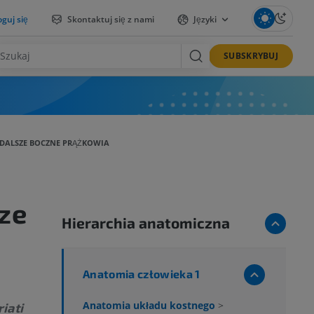
guj się
Skontaktuj się z nami
Języki
SUBSKRYBUJ
 DALSZE BOCZNE PRĄŻKOWIA
sze
Hierarchia anatomiczna
Anatomia człowieka 1
Anatomia układu kostnego
>
iati