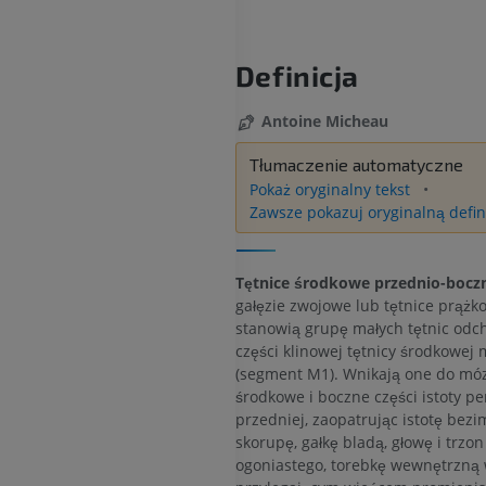
Definicja
Antoine Micheau
Tłumaczenie automatyczne
Pokaż oryginalny tekst
Zawsze pokazuj oryginalną defin
Tętnice środkowe przednio-bocz
gałęzie zwojowe lub tętnice prążk
stanowią grupę małych tętnic odc
części klinowej tętnicy środkowej
(segment M1). Wnikają one do mó
środkowe i boczne części istoty p
przedniej, zaopatrując istotę bezi
skorupę, gałkę bladą, głowę i trzon
ogoniastego, torebkę wewnętrzną 