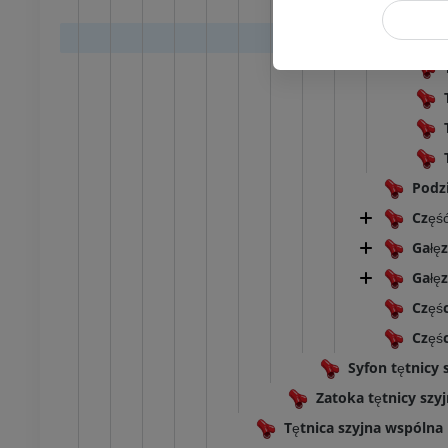
Podz
Częś
Gałę
Gałę
Częśc
Częś
Syfon tętnicy 
Zatoka tętnicy szyj
Tętnica szyjna wspólna