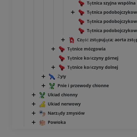
Tętnica szyjna wspólna
Tętnica podobojczyko
Tętnica podobojczyko
Tętnica podobojczykow
Część zstępująca; aorta zstę
Tętnice mózgowia
Tętnice kończyny górnej
Tętnice kończyny dolnej
Żyły
Pnie i przewody chłonne
Układ chłonny
Układ nerwowy
Narządy zmysłów
Powłoka