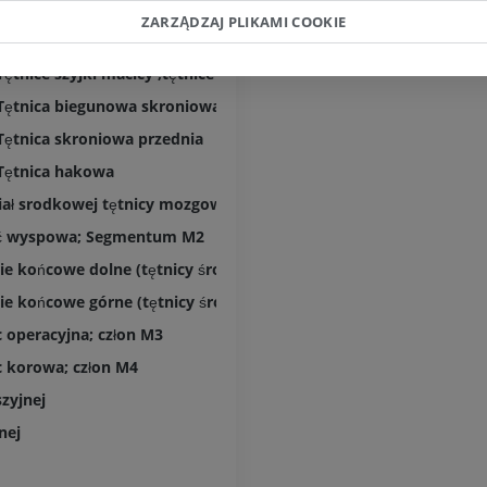
Gałęzie bliższe boczne prążkowia
PREMIUM
PREMIUM
ZARZĄDZAJ PLIKAMI COOKIE
Gałęzie dalsze boczne prążkowia
Tętnice szyjki macicy ,tętnice centralne przednio-boczne
Tętnice i kości
TK
Tętnica biegunowa skroniowa
ZA DARMO
Tętnica skroniowa przednia
Tętnica hakowa
Arteriografia 
dolnej
iał srodkowej tętnicy mozgowej
Angiografia
ć wyspowa; Segmentum M2
ZA DARMO
zie końcowe dolne (tętnicy środkowej mózgu); Segment M2
zie końcowe górne (tętnicy środkowej mózgu); M2 segment
 operacyjna; człon M3
c korowa; człon M4
szyjnej
nej