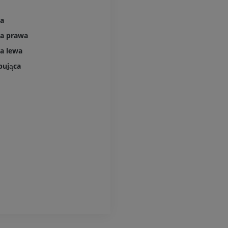
wa
wa prawa
a lewa
pująca