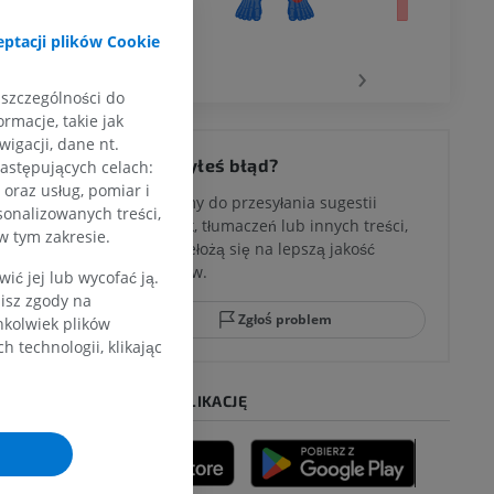
wu
ptacji plików Cookie
‹
›
 szczególności do
rmacje, takie jak
igacji, dane nt.
 kolana
Zauważyłeś błąd?
następujących celach:
oraz usług, pomiar i
Zachęcamy do przesyłania sugestii
sonalizowanych treści,
poprawek, tłumaczeń lub innych treści,
w tym zakresie.
które przełożą się na lepszą jakość
ci stępu
materiałów.
ć jej lub wycofać ją.
zisz zgody na
Zgłoś problem
hkolwiek plików
 technologii, klikając
ia
POBIERZ APLIKACJĘ
zyny dolnej