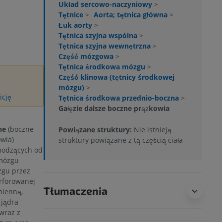
Układ sercowo-naczyniowy
>
Tętnice
>
Aorta; tętnica główna
>
Łuk aorty
>
Tętnica szyjna wspólna
>
Tętnica szyjna wewnętrzna
>
Część mózgowa
>
Tętnica środkowa mózgu
>
Część klinowa (tętnicy środkowej
mózgu)
>
icję
Tętnica środkowa przednio-boczna
>
Gałęzie dalsze boczne prążkowia
ne
(boczne
Powiązane struktury:
Nie istnieją
owia)
struktury powiązane z tą częścią ciała
hodzących od
 mózgu
zgu przez
erforowanej
Tłumaczenia
mienną,
 jądra
wraz z