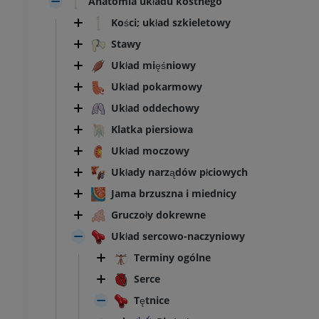
Anatomia układu kostnego
Kości; układ szkieletowy
Stawy
Układ mięśniowy
Układ pokarmowy
Układ oddechowy
Klatka piersiowa
Układ moczowy
Układy narządów płciowych
Jama brzuszna i miednicy
Gruczoły dokrewne
Układ sercowo-naczyniowy
Terminy ogólne
Serce
Tętnice