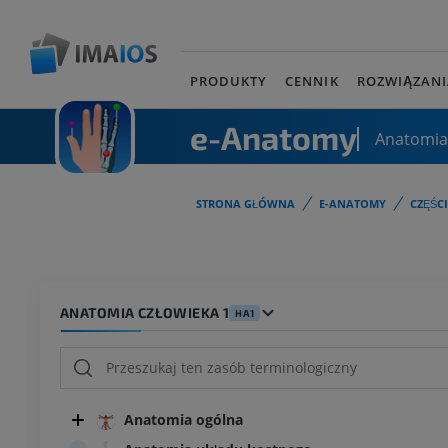
PRODUKTY
CENNIK
ROZWIĄZANI
e-Anatomy
Anatomia
STRONA GŁÓWNA
E-ANATOMY
CZĘŚC
ANATOMIA CZŁOWIEKA 1
HA1
Anatomia ogólna