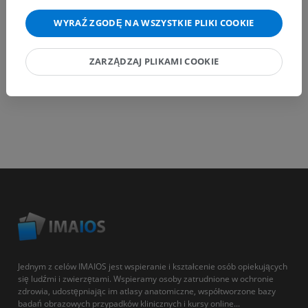
POBIERZ APLIKACJĘ
WYRAŹ ZGODĘ NA WSZYSTKIE PLIKI COOKIE
ZARZĄDZAJ PLIKAMI COOKIE
Jednym z celów IMAIOS jest wspieranie i kształcenie osób opiekujących
się ludźmi i zwierzętami. Wspieramy osoby zatrudnione w ochronie
zdrowia, udostępniając im atlasy anatomiczne, współtworzone bazy
badań obrazowych przypadków klinicznych i kursy online...