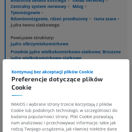
Anatomia układu kostnego
>
Układ nerwowy
>
Centralny system nerwowy
>
Mózg
>
Tyłomózgowie
>
Rdzeniomózgowie, rdzeń przedłużony
>
Isota szara
>
Jądra tworu siatkowego
Powiązane struktury:
Jądro olbrzymiokomórkowe
Przednie jądro wielkokomórkowo-siatkowe; Brzuszne
jądro wielkokomórkowo-siatkowe
Jądro boczne siatkowo-przyolbrzymiokomórkowe
Kontynuuj bez akceptacji plików Cookie
Jądro międzypęczkowe nerwu podjęzykowego
Preferencje dotyczące plików
Jądro siatkowate pośrednie
Cookie
Jądro siatkowate boczny
Jądro siatkowate drobnokomórkowe
IMAIOS i wybrane strony trzecie korzystają z plików
Jądro siatkowate przyolbrzymiokomórkowe tylne;
Cookie lub podobnych technologii, w szczególności do
jądro siatkowate przyolbrzymiokomórkowe
badania popularności strony. Pliki Cookie pozwalają
grzbietowe
nam analizować i przechowywać informacje, takie jak
rodzaj Twojego urządzenia, jak również niektóre dane