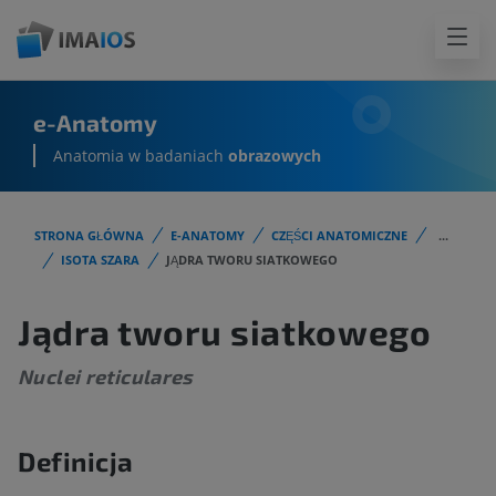
e-Anatomy
Anatomia w badaniach
obrazowych
STRONA GŁÓWNA
E-ANATOMY
CZĘŚCI ANATOMICZNE
...
ISOTA SZARA
JĄDRA TWORU SIATKOWEGO
Jądra tworu siatkowego
Nuclei reticulares
Definicja