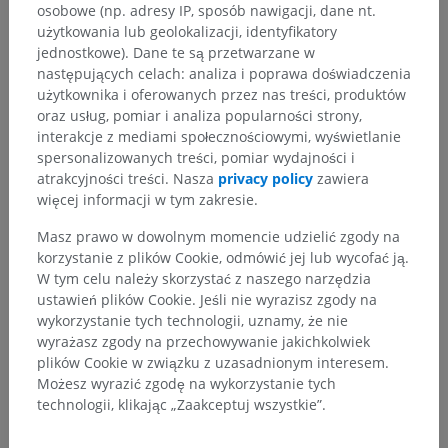
Pokaż więcej
osobowe (np. adresy IP, sposób nawigacji, dane nt.
użytkowania lub geolokalizacji, identyfikatory
jednostkowe). Dane te są przetwarzane w
następujących celach: analiza i poprawa doświadczenia
Neuroanatomia człowieka
użytkownika i oferowanych przez nas treści, produktów
oraz usług, pomiar i analiza popularności strony,
interakcje z mediami społecznościowymi, wyświetlanie
spersonalizowanych treści, pomiar wydajności i
Tłumaczenia
atrakcyjności treści. Nasza
privacy policy
zawiera
więcej informacji w tym zakresie.
Masz prawo w dowolnym momencie udzielić zgody na
korzystanie z plików Cookie, odmówić jej lub wycofać ją.
Zauważyłeś błąd?
W tym celu należy skorzystać z naszego narzędzia
ustawień plików Cookie. Jeśli nie wyrazisz zgody na
Zachęcamy do przesyłania sugestii poprawek,
wykorzystanie tych technologii, uznamy, że nie
tłumaczeń lub innych treści, które przełożą się na
wyrażasz zgody na przechowywanie jakichkolwiek
lepszą jakość materiałów.
plików Cookie w związku z uzasadnionym interesem.
Możesz wyrazić zgodę na wykorzystanie tych
Zgłoś problem
technologii, klikając „Zaakceptuj wszystkie”.