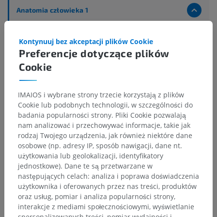
Anatomia człowieka 1
Anatomia układu kostnego
>
Układ nerwowy
>
Centralny system nerwowy
>
Mózg
>
Kontynuuj bez akceptacji plików Cookie
Tyłomózgowie
>
Preferencje dotyczące plików
Rdzeniomózgowie, rdzeń przedłużony
>
Isota szara
>
Cookie
Jądro brzeżne ciała powrózkowatego
Powiązane struktury:
Nie istnieją struktury powiązane
IMAIOS i wybrane strony trzecie korzystają z plików
z tą częścią ciała
Cookie lub podobnych technologii, w szczególności do
badania popularności strony. Pliki Cookie pozwalają
nam analizować i przechowywać informacje, takie jak
rodzaj Twojego urządzenia, jak również niektóre dane
osobowe (np. adresy IP, sposób nawigacji, dane nt.
Tłumaczenia
użytkowania lub geolokalizacji, identyfikatory
jednostkowe). Dane te są przetwarzane w
następujących celach: analiza i poprawa doświadczenia
użytkownika i oferowanych przez nas treści, produktów
Zauważyłeś błąd?
oraz usług, pomiar i analiza popularności strony,
interakcje z mediami społecznościowymi, wyświetlanie
Zachęcamy do przesyłania sugestii poprawek,
spersonalizowanych treści, pomiar wydajności i