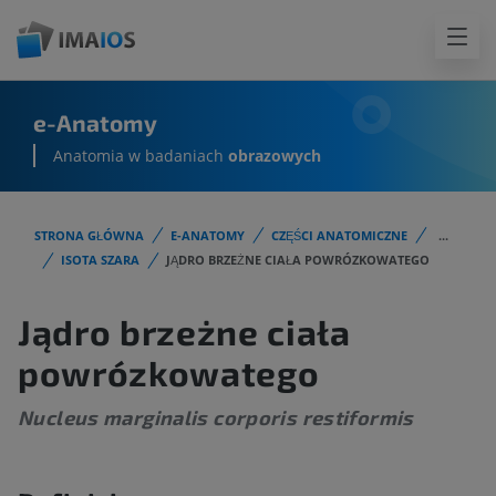
e-Anatomy
Anatomia w badaniach
obrazowych
STRONA GŁÓWNA
E-ANATOMY
CZĘŚCI ANATOMICZNE
...
ISOTA SZARA
JĄDRO BRZEŻNE CIAŁA POWRÓZKOWATEGO
Jądro brzeżne ciała
powrózkowatego
Nucleus marginalis corporis restiformis