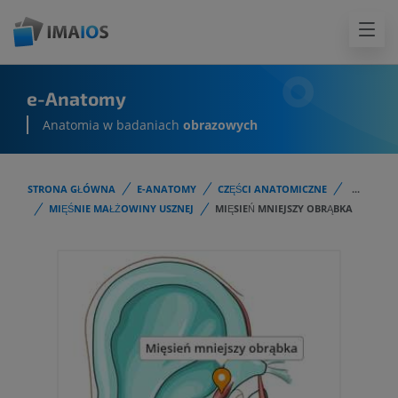
e-Anatomy
Anatomia w badaniach
obrazowych
STRONA GŁÓWNA
E-ANATOMY
CZĘŚCI ANATOMICZNE
...
MIĘŚNIE MAŁŻOWINY USZNEJ
MIĘSIEŃ MNIEJSZY OBRĄBKA