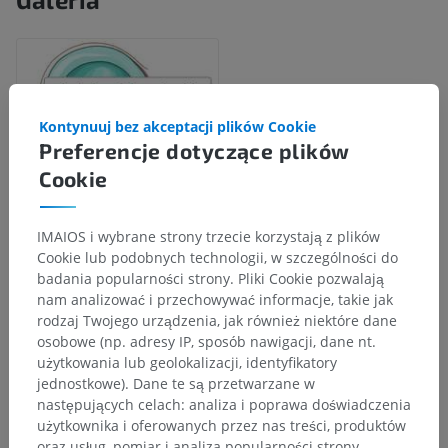
Kontynuuj bez akceptacji plików Cookie
Preferencje dotyczące plików
Cookie
IMAIOS i wybrane strony trzecie korzystają z plików
Cookie lub podobnych technologii, w szczególności do
badania popularności strony. Pliki Cookie pozwalają
Hierarchia anatomiczna
nam analizować i przechowywać informacje, takie jak
rodzaj Twojego urządzenia, jak również niektóre dane
osobowe (np. adresy IP, sposób nawigacji, dane nt.
Anatomia człowieka 2
użytkowania lub geolokalizacji, identyfikatory
jednostkowe). Dane te są przetwarzane w
Ciało ludzkie
>
Układy mięśniowo-szkieletowe
>
następujących celach: analiza i poprawa doświadczenia
Układ mięśniowy
>
użytkownika i oferowanych przez nas treści, produktów
Część czaszkowa układu mięśniowo-szkieletowego
>
oraz usług, pomiar i analiza popularności strony,