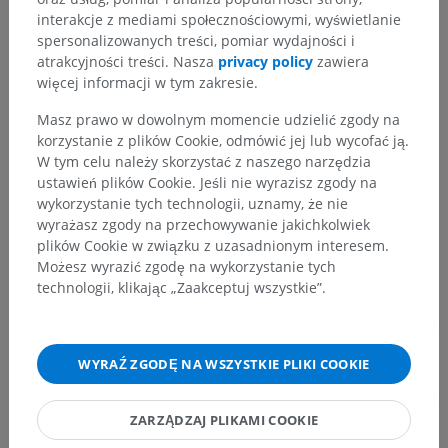
Mięśnie głowy
>
Mięśnie małżowiny usznej
>
interakcje z mediami społecznościowymi, wyświetlanie
Mięsień mniejszy obrąbka
spersonalizowanych treści, pomiar wydajności i
atrakcyjności treści. Nasza
privacy policy
zawiera
Powiązane struktury:
Nie istnieją struktury powiązane
więcej informacji w tym zakresie.
z tą częścią ciała
Masz prawo w dowolnym momencie udzielić zgody na
korzystanie z plików Cookie, odmówić jej lub wycofać ją.
W tym celu należy skorzystać z naszego narzędzia
Anatomia człowieka 1
ustawień plików Cookie. Jeśli nie wyrazisz zgody na
wykorzystanie tych technologii, uznamy, że nie
wyrażasz zgody na przechowywanie jakichkolwiek
Neuroanatomia człowieka
plików Cookie w związku z uzasadnionym interesem.
Możesz wyrazić zgodę na wykorzystanie tych
technologii, klikając „Zaakceptuj wszystkie”.
Porównawcza anatomia zwierząt
WYRAŹ ZGODĘ NA WSZYSTKIE PLIKI COOKIE
Tłumaczenia
ZARZĄDZAJ PLIKAMI COOKIE