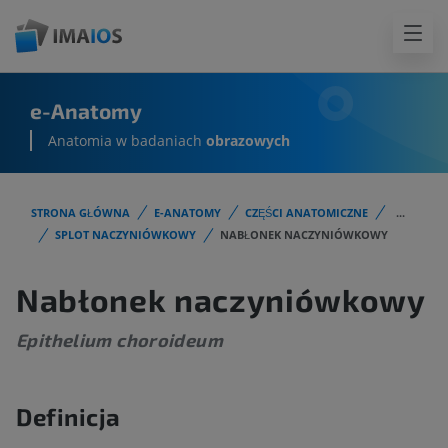
e-Anatomy
Anatomia w badaniach
obrazowych
STRONA GŁÓWNA
E-ANATOMY
CZĘŚCI ANATOMICZNE
...
SPLOT NACZYNIÓWKOWY
NABŁONEK NACZYNIÓWKOWY
Nabłonek naczyniówkowy
Epithelium choroideum
Definicja