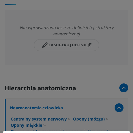
Nie wprowadzono jeszcze definicji tej struktury
anatomicznej
ZASUGERUJ DEFINICJĘ
Hierarchia anatomiczna
Neuroanatomia człowieka
Centralny system nerwowy
>
Opony (mózgu)
>
Opony miękkie
>
Opona miękka mózgowial opona miękka czaszkowa