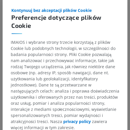
>
Kontynuuj bez akceptacji plików Cookie
Splot naczyniówkowy
>
Nabłonek naczyniówkowy
Preferencje dotyczące plików
Powiązane struktury:
Cookie
Komórka nabłonka naczyniówkowego
IMAIOS i wybrane strony trzecie korzystają z plików
Cookie lub podobnych technologii, w szczególności do
badania popularności strony. Pliki Cookie pozwalają
Tłumaczenia
nam analizować i przechowywać informacje, takie jak
rodzaj Twojego urządzenia, jak również niektóre dane
osobowe (np. adresy IP, sposób nawigacji, dane nt.
użytkowania lub geolokalizacji, identyfikatory
jednostkowe). Dane te są przetwarzane w
Zauważyłeś błąd?
następujących celach: analiza i poprawa doświadczenia
użytkownika i oferowanych przez nas treści, produktów
Zachęcamy do przesyłania sugestii poprawek,
oraz usług, pomiar i analiza popularności strony,
tłumaczeń lub innych treści, które przełożą się na
interakcje z mediami społecznościowymi, wyświetlanie
lepszą jakość materiałów.
spersonalizowanych treści, pomiar wydajności i
atrakcyjności treści. Nasza
privacy policy
zawiera
Zgłoś problem
więcej informacji w tym zakresie.