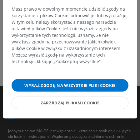
Masz prawo w dowolnym momencie udzielić zgody na
POBIERZ APLIKACJĘ
korzystanie z plików Cookie, odmówić jej lub wycofać ją.
W tym celu należy skorzystać z naszego narzędzia
ustawień plików Cookie. Jeśli nie wyrazisz zgody na
wykorzystanie tych technologii, uznamy, że nie
wyrażasz zgody na przechowywanie jakichkolwiek
plików Cookie w związku z uzasadnionym interesem.
Możesz wyrazić zgodę na wykorzystanie tych
technologii, klikając „Zaakceptuj wszystkie”.
WYRAŹ ZGODĘ NA WSZYSTKIE PLIKI COOKIE
ZARZĄDZAJ PLIKAMI COOKIE
Jednym z celów IMAIOS jest wspieranie i kształcenie osób opiekujących
się ludźmi i zwierzętami. Wspieramy osoby zatrudnione w ochronie