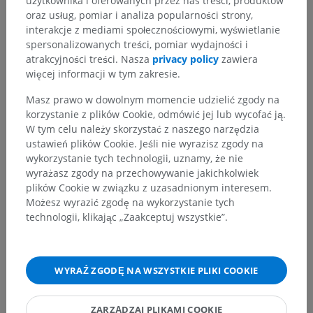
użytkownika i oferowanych przez nas treści, produktów
oraz usług, pomiar i analiza popularności strony,
interakcje z mediami społecznościowymi, wyświetlanie
spersonalizowanych treści, pomiar wydajności i
Zauważyłeś błąd?
atrakcyjności treści. Nasza
privacy policy
zawiera
więcej informacji w tym zakresie.
Zachęcamy do przesyłania sugestii poprawek,
tłumaczeń lub innych treści, które przełożą się na
Masz prawo w dowolnym momencie udzielić zgody na
lepszą jakość materiałów.
korzystanie z plików Cookie, odmówić jej lub wycofać ją.
W tym celu należy skorzystać z naszego narzędzia
Zgłoś problem
ustawień plików Cookie. Jeśli nie wyrazisz zgody na
wykorzystanie tych technologii, uznamy, że nie
wyrażasz zgody na przechowywanie jakichkolwiek
plików Cookie w związku z uzasadnionym interesem.
POBIERZ APLIKACJĘ
Możesz wyrazić zgodę na wykorzystanie tych
technologii, klikając „Zaakceptuj wszystkie”.
WYRAŹ ZGODĘ NA WSZYSTKIE PLIKI COOKIE
ZARZĄDZAJ PLIKAMI COOKIE