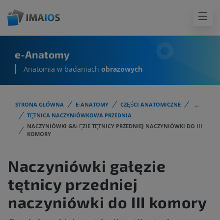
e-Anatomy
Anatomia w badaniach
obrazowych
STRONA GŁÓWNA
E-ANATOMY
CZĘŚCI ANATOMICZNE
...
TĘTNICA NACZYNIÓWKOWA PRZEDNIA
NACZYNIÓWKI GAŁĘZIE TĘTNICY PRZEDNIEJ NACZYNIÓWKI DO III
KOMORY
Naczyniówki gałęzie
tętnicy przedniej
naczyniówki do III komory