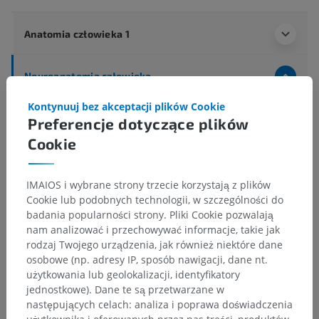
Anatomia człowieka 1
Neuroanatomia człowieka
Centralny system nerwowy
>
Kontynuuj bez akceptacji plików Cookie
Naczynia krwionośne ośrodkowego układu
Preferencje dotyczące plików
nerwowego
>
Cookie
Naczynia krwionośne mózgowia
>
Tętnica naczyniówkowa przednia
>
Naczyniówki gałęzie tętnicy przedniej naczyniówki do
IMAIOS i wybrane strony trzecie korzystają z plików
III komory
Cookie lub podobnych technologii, w szczególności do
badania popularności strony. Pliki Cookie pozwalają
Powiązane struktury:
Nie istnieją struktury powiązane
nam analizować i przechowywać informacje, takie jak
z tą częścią ciała
rodzaj Twojego urządzenia, jak również niektóre dane
osobowe (np. adresy IP, sposób nawigacji, dane nt.
użytkowania lub geolokalizacji, identyfikatory
jednostkowe). Dane te są przetwarzane w
następujących celach: analiza i poprawa doświadczenia
Tłumaczenia