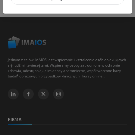
Jednym z celów IMAIOS jest wspieranie i kształcenie osób opiekujących
się ludźmi i zwierzętami. Wspieramy osoby zatrudnione w ochronie
zdrowia, udostępniając im atlasy anatomiczne, współtworzone bazy
badań obrazowych przypadków klinicznych i kursy online...
FIRMA