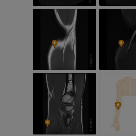
Kończyna górna
Ilustracje
RM kostki i koś
PREMIUM
RM
PREMIUM
Arteriografia kończyny
górnej
Angiografia
RM przodostop
RM
ZA DARMO
PREMIUM
Projekt Obrazowanie
Człowieka
Obraz CTA końc
Fotografia
TK
PREMIUM
PREMIUM
Tętnice i kości
TK
ZA DARMO
Arteriografia 
dolnej