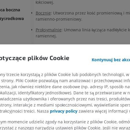
łokciowej.
ica boczna
Bocznie
: Utworzona przez kość promieniową i m
przyśrodkowa
ramienno-promieniowy.
Proksymalnie
: Umowna linia łącząca nadkłykcie k
ramiennej.
Dystalnie
: Fałd nadgarstka.
otyczące plików Cookie
Mięśnie i funkcja
Kontynuuj bez akce
Okolica przednia przedramienia
zawiera mięśnie
odpowiedzialne przede wszystkim za zgięcie nadga
ny trzecie korzystają z plików Cookie lub podobnych technologii, w
palców, a także nawracanie przedramienia. Mięśni
strony. Pliki Cookie pozwalają nam analizować i przechowywać info
KOŃCZYNA GÓRNA
KOŃCZYNA DOLNA
ułożone w trzech warstwach:
enia, jak również niektóre dane osobowe (np. adresy IP, sposób naw
kalizacji, identyfikatory jednostkowe). Dane te są przetwarzane w 
Warstwa powierzchowna
: Obejmuje mięsień obł
RM kończyny górnej
Kończyna doln
wiadczenia użytkownika i oferowanych przez nas treści, produktów 
mięsień zginacz nadgarstka promieniowy, mięsi
RM
Ilustracje
strony, interakcje z mediami społecznościowymi, wyświetlanie sper
długi i mięsień zginacz nadgarstka łokciowy.
trakcyjności treści. Nasza
privacy policy
zawiera więcej informacji 
PREMIUM
PREMIUM
m momencie udzielić zgody na korzystanie z plików Cookie, odmówi
Czy jest jakiś problem z tym tłumaczeniem?
RM obojczyka
RTG kończyny 
rzystać z naszego narzędzia ustawień plików Cookie. Jeśli nie wyra