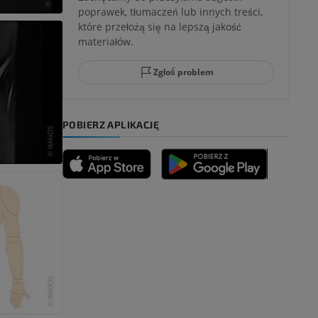
poprawek, tłumaczeń lub innych treści,
które przełożą się na lepszą jakość
ci stępu
materiałów.
Zgłoś problem
ia
POBIERZ APLIKACJĘ
zyny dolnej
 nogi
kończyny