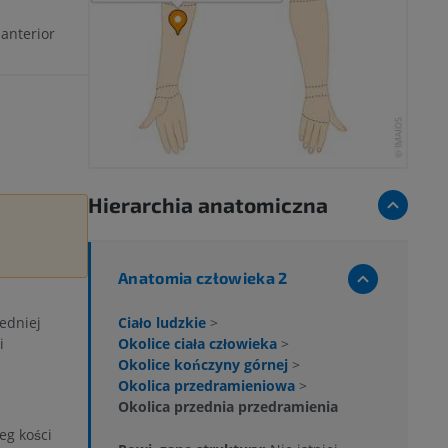
anterior
Hierarchia anatomiczna
Anatomia człowieka 2
Ciało ludzkie
>
edniej
Okolice ciała człowieka
>
i
Okolice kończyny górnej
>
Okolica przedramieniowa
>
Okolica przednia przedramienia
eg kości