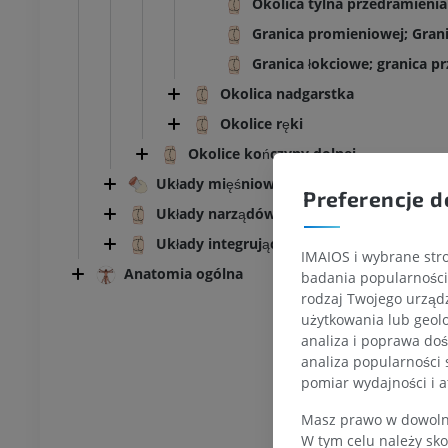
Okolica tylna przedramienia
Granica promieniowej; Gran
Granica łokciowe; granica 
Okolica nadgarstka
Okolice ręki
Okolice kończyny dolnej
Układy mięśniowo-szkieletowe
Preferencje d
Układy narządów trzewnych
Układy integrujące
IMAIOS i wybrane stro
Anatomia ogólna
badania popularności 
KOSTKA-STOPA
rodzaj Twojego urządz
użytkowania lub geolo
MRI stawu
MRI stawu skokowego
analiza i poprawa doś
owego
RM
analiza popularności 
pomiar wydajności i a
PREMIUM
UM
Masz prawo w dowolny
RM przodostopia
W tym celu należy sko