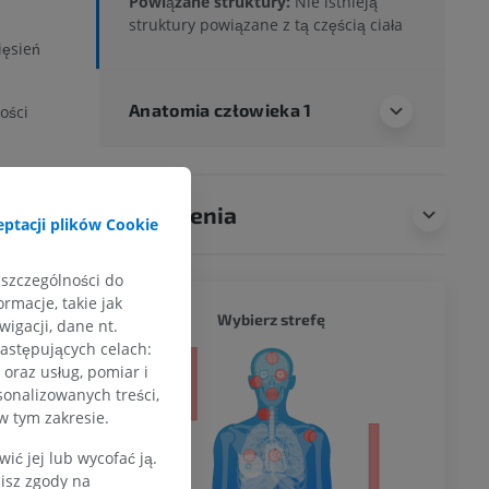
Powiązane struktury:
Nie istnieją
struktury powiązane z tą częścią ciała
ięsień
Anatomia człowieka 1
ości
Tłumaczenia
ptacji plików Cookie
rstka i
 szczególności do
e te są
rmacje, takie jak
CAŁY O
Wybierz strefę
igacji, dane nt.
następujących celach:
y nawrotny,
a
oraz usług, pomiar i
eń dłoniowy
sonalizowanych treści,
w tym zakresie.
ć jej lub wycofać ją.
ZGŁOŚ
dolnej
zisz zgody na