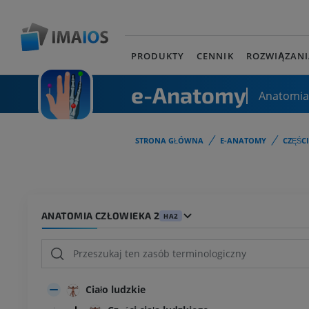
PRODUKTY
CENNIK
ROZWIĄZANI
e-Anatomy
Anatomia
STRONA GŁÓWNA
E-ANATOMY
CZĘŚC
ANATOMIA CZŁOWIEKA 2
HA2
Ciało ludzkie