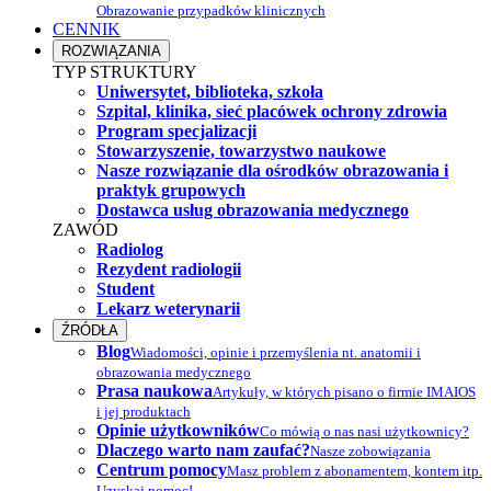
Obrazowanie przypadków klinicznych
CENNIK
ROZWIĄZANIA
TYP STRUKTURY
Uniwersytet, biblioteka, szkoła
Szpital, klinika, sieć placówek ochrony zdrowia
Program specjalizacji
Stowarzyszenie, towarzystwo naukowe
Nasze rozwiązanie dla ośrodków obrazowania i
praktyk grupowych
Dostawca usług obrazowania medycznego
ZAWÓD
Radiolog
Rezydent radiologii
Student
Lekarz weterynarii
ŹRÓDŁA
Blog
Wiadomości, opinie i przemyślenia nt. anatomii i
obrazowania medycznego
Prasa naukowa
Artykuły, w których pisano o firmie IMAIOS
i jej produktach
Opinie użytkowników
Co mówią o nas nasi użytkownicy?
Dlaczego warto nam zaufać?
Nasze zobowiązania
Centrum pomocy
Masz problem z abonamentem, kontem itp.
Uzyskaj pomoc!