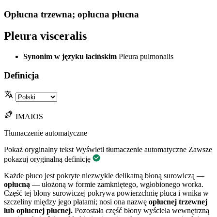
Opłucna trzewna; opłucna płucna
Pleura visceralis
Synonim w języku łacińskim
Pleura pulmonalis
Definicja
IMAIOS
Tłumaczenie automatyczne
Pokaż oryginalny tekst
Wyświetl tłumaczenie automatyczne
Zawsze
pokazuj oryginalną definicję
Każde płuco jest pokryte niezwykle delikatną błoną surowiczą —
opłucną
— ułożoną w formie zamkniętego, wgłobionego worka.
Część tej błony surowiczej pokrywa powierzchnię płuca i wnika w
szczeliny między jego płatami; nosi ona nazwę
opłucnej trzewnej
lub opłucnej płucnej.
Pozostała część błony wyściela wewnętrzną