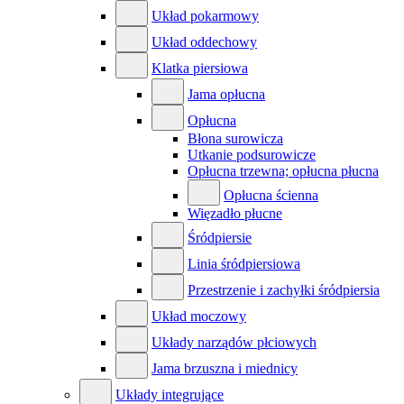
Układ pokarmowy
Układ oddechowy
Klatka piersiowa
Jama opłucna
Opłucna
Błona surowicza
Utkanie podsurowicze
Opłucna trzewna; opłucna płucna
Opłucna ścienna
Więzadło płucne
Śródpiersie
Linia śródpiersiowa
Przestrzenie i zachyłki śródpiersia
Układ moczowy
Układy narządów płciowych
Jama brzuszna i miednicy
Układy integrujące