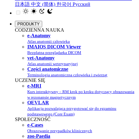
日本語
中文 (简体)
한국어
Русский
PRODUKTY
CODZIENNA NAUKA
e-Anatomy
Atlas anatomii człowieka
IMAIOS DICOM Viewer
Bezpłatna przeglądarka DICOM
vet-Anatomy
Atlas anatomii weterynaryjnej
Części anatomiczne
Terminologia anatomiczna człowieka i zwierząt
UCZENIE SIĘ
e-MRI
Kurs interaktywny – RM krok po kroku dotyczący obrazowania
w rezonansie magnetycznym
QEVLAR
Aplikacja pozwalająca przygotować się do egzaminu
podstawowego (Core Exam)
SPOŁECZNOŚĆ
e-Cases
Obrazowanie przypadków klinicznych
zoo-Paedia