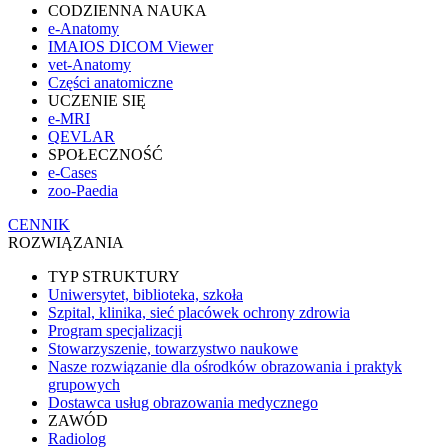
CODZIENNA NAUKA
e-Anatomy
IMAIOS DICOM Viewer
vet-Anatomy
Części anatomiczne
UCZENIE SIĘ
e-MRI
QEVLAR
SPOŁECZNOŚĆ
e-Cases
zoo-Paedia
CENNIK
ROZWIĄZANIA
TYP STRUKTURY
Uniwersytet, biblioteka, szkoła
Szpital, klinika, sieć placówek ochrony zdrowia
Program specjalizacji
Stowarzyszenie, towarzystwo naukowe
Nasze rozwiązanie dla ośrodków obrazowania i praktyk
grupowych
Dostawca usług obrazowania medycznego
ZAWÓD
Radiolog