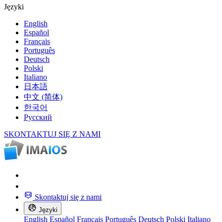
Języki
English
Español
Français
Português
Deutsch
Polski
Italiano
日本語
中文 (简体)
한국어
Русский
SKONTAKTUJ SIĘ Z NAMI
Skontaktuj się z nami
Języki
English
Español
Français
Português
Deutsch
Polski
Italiano