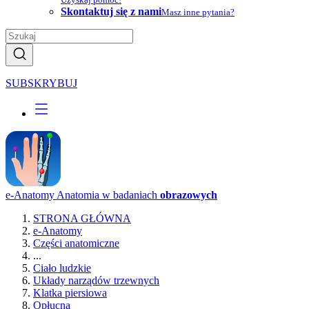
Skontaktuj się z nami
Masz inne pytania?
SUBSKRYBUJ
e-Anatomy
Anatomia w badaniach
obrazowych
STRONA GŁÓWNA
e-Anatomy
Części anatomiczne
...
Ciało ludzkie
Układy narządów trzewnych
Klatka piersiowa
Opłucna