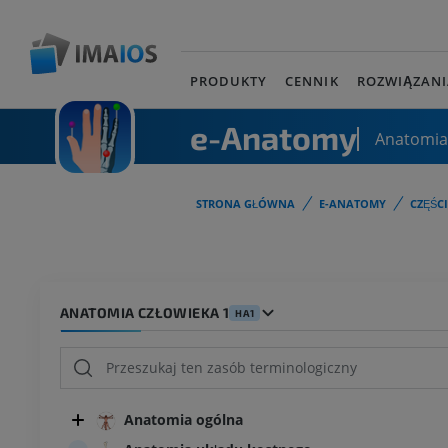
PRODUKTY
CENNIK
ROZWIĄZANI
e-Anatomy
Anatomia
STRONA GŁÓWNA
E-ANATOMY
CZĘŚC
ANATOMIA CZŁOWIEKA 1
HA1
Anatomia ogólna