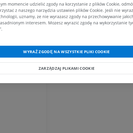
m momencie udzielić zgody na korzystanie z plików Cookie, odmówi
PREMIUM
PREMIUM
rzystać z naszego narzędzia ustawień plików Cookie. Jeśli nie wyra
chnologii, uznamy, że nie wyrażasz zgody na przechowywanie jakic
RM obojczyka
RTG kończyny 
asadnionym interesem. Możesz wyrazić zgodę na wykorzystanie tych
RM
Radiografia
”.
PREMIUM
ZA DARMO
RM nadgarstka
RM kończyny d
WYRAŹ ZGODĘ NA WSZYSTKIE PLIKI COOKIE
RM
RM
PREMIUM
PREMIUM
ZARZĄDZAJ PLIKAMI COOKIE
RM łokcia
Obraz MRI sta
RM
biodrowego
RM
PREMIUM
PREMIUM
RM dłoni
RM
Obraz MRI sta
kolanowego
PREMIUM
RM
PREMIUM
RTG kończyny górnej