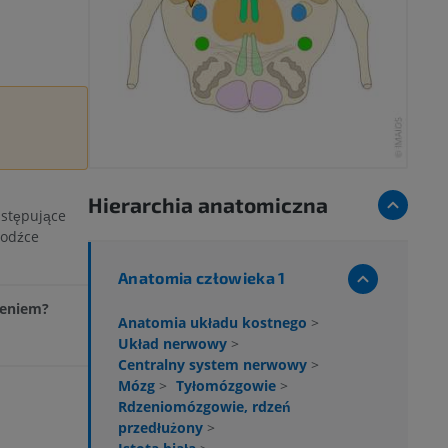
Hierarchia anatomiczna
zstępujące
bodźce
Anatomia człowieka 1
zeniem?
Anatomia układu kostnego
>
Układ nerwowy
>
Centralny system nerwowy
>
Mózg
>
Tyłomózgowie
>
Rdzeniomózgowie, rdzeń
przedłużony
>