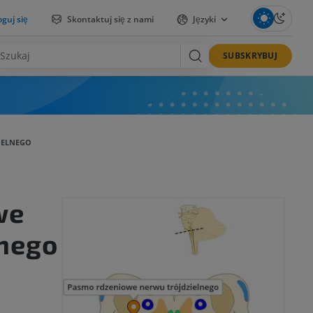
guj się
Skontaktuj się z nami
Języki
SUBSKRYBUJ
IELNEGO
we
lnego