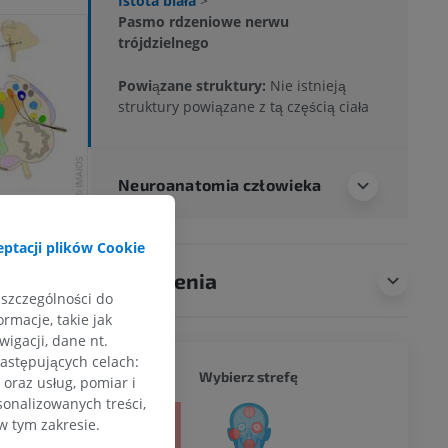
Istota biała
>
Pasmo rdzeniowe nerwu
trójdzielnego
Powiązane struktury:
Nie istnieją
struktury powiązane z tą częścią ciała
Neuroanatomia człowieka
ptacji plików Cookie
Tłumaczenia
 szczególności do
rmacje, takie jak
igacji, dane nt.
następujących celach:
CAŁY O
Wybierz strefę
oraz usług, pomiar i
sonalizowanych treści,
a
w tym zakresie.