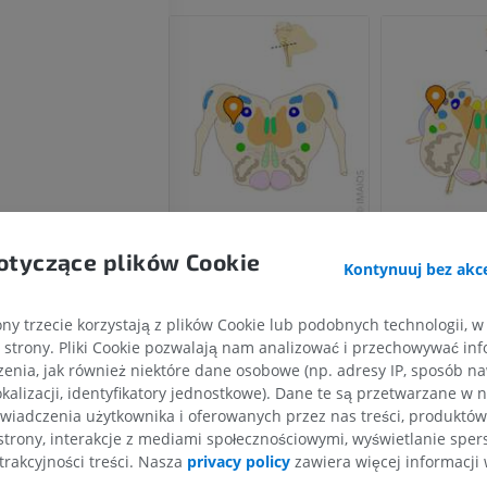
otyczące plików Cookie
Kontynuuj bez akce
ny trzecie korzystają z plików Cookie lub podobnych technologii, w
strony. Pliki Cookie pozwalają nam analizować i przechowywać info
ń przedłużony
enia, jak również niektóre dane osobowe (np. adresy IP, sposób naw
kalizacji, identyfikatory jednostkowe). Dane te są przetwarzane w 
; Most i móżdżek
KOŃCZYNA GÓRNA
KOŃCZYNA DOLNA
wiadczenia użytkownika i oferowanych przez nas treści, produktów 
strony, interakcje z mediami społecznościowymi, wyświetlanie sper
; wstęga rdzeniowa
RM kończyny górnej
Kończyna doln
trakcyjności treści. Nasza
privacy policy
zawiera więcej informacji 
RM
Ilustracje