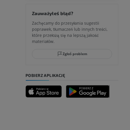
 kolana
Zauważyłeś błąd?
Zachęcamy do przesyłania sugestii
poprawek, tłumaczeń lub innych treści,
które przełożą się na lepszą jakość
ci stępu
materiałów.
Zgłoś problem
ia
POBIERZ APLIKACJĘ
zyny dolnej
 nogi