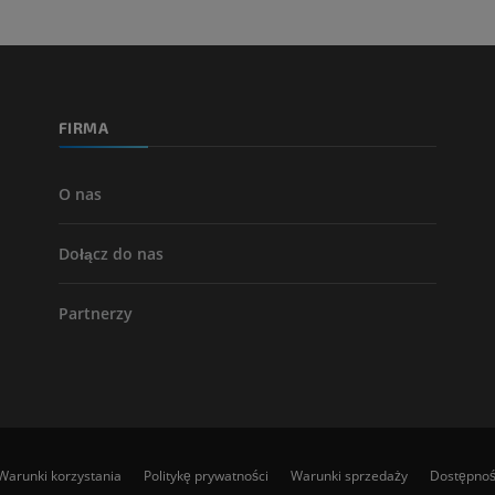
ZA DARMO
Arteriografia 
dolnej
Angiografia
FIRMA
ZA DARMO
O nas
Dołącz do nas
Partnerzy
Warunki korzystania
Politykę prywatności
Warunki sprzedaży
Dostępno