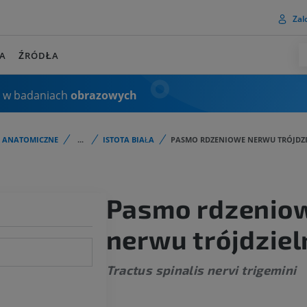
Zalo
A
ŹRÓDŁA
 w badaniach
obrazowych
I ANATOMICZNE
...
ISTOTA BIAŁA
PASMO RDZENIOWE NERWU TRÓJDZ
Pasmo rdzenio
nerwu trójdzie
Tractus spinalis nervi trigemini