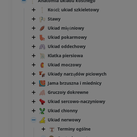
Anatomia układu kostnego
Kości; układ szkieletowy
Stawy
Układ mięśniowy
Układ pokarmowy
Układ oddechowy
Klatka piersiowa
Układ moczowy
Układy narządów płciowych
Jama brzuszna i miednicy
Gruczoły dokrewne
Układ sercowo-naczyniowy
Układ chłonny
Układ nerwowy
Terminy ogólne