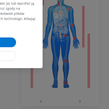
ć jej lub wycofać ją.
zisz zgody na
hkolwiek plików
dolnej
 technologii, klikając
olnej
wu
wu
‹
›