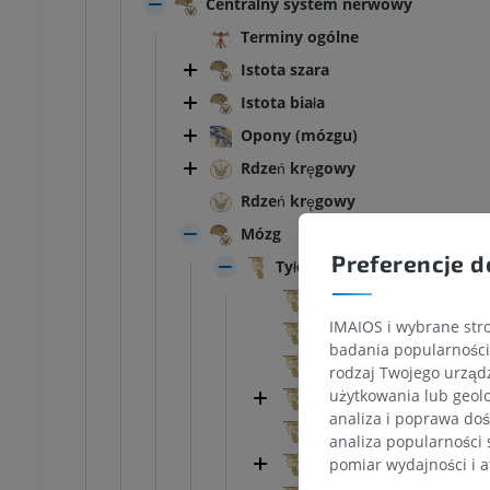
Centralny system nerwowy
Terminy ogólne
Istota szara
Istota biała
Opony (mózgu)
Rdzeń kręgowy
Rdzeń kręgowy
Mózg
Preferencje d
Tyłomózgowie
Cechy zewnętrzne
IMAIOS i wybrane stro
Cechy wewnętrzne
badania popularności 
Rdzeniomózgowie, rdze
rodzaj Twojego urządz
użytkowania lub geolo
Tyłomózgowie wtórnego
KOSTKA-STOPA
analiza i poprawa doś
Wstęga przyśrodkowa
analiza popularności 
Droga przednio-boczna
MRI stawu
MRI stawu skokowego
pomiar wydajności i a
owego
RM