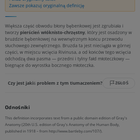
Zawsze pokazuj oryginalną definicję
Większa część obwodu błony bębenkowej jest zgrubiała i
tworzy
pierścień włóknisto-chrzęstny
, który jest osadzony w
bruździe bębenkowej na wewnętrznym końcu przewodu
słuchowego zewnętrznego. Bruzda ta jest nieciągła w górnej
części, w miejscu wcięcia Rivinusa, a od końców tego wcięcia
odchodzą dwa pasma — przedni i tylny fałd młoteczkowy —
biegnące do wyrostka bocznego młoteczka.
Czy jest jakiś problem z tym tłumaczeniem?
ZGŁOŚ
Odnośniki
This definition incorporates text from a public domain edition of Gray's
Anatomy (20th U.S. edition of Gray's Anatomy of the Human Body,
published in 1918 – from http://www.bartleby.com/107/).