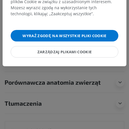
plików Cookie w związku z uzasadnionym interesem.
Anatomia układu kostnego
>
Narządy zmysłów
>
Możesz wyrazić zgodę na wykorzystanie tych
Ucho
>
Ucho zewnętrzne
>
Błona bębenkowa
>
technologii, klikając „Zaakceptuj wszystkie”.
Pierścień włóknisto-chrzęstny
Powiązane struktury:
Nie istnieją struktury powiązane
WYRAŹ ZGODĘ NA WSZYSTKIE PLIKI COOKIE
z tą częścią ciała
ZARZĄDZAJ PLIKAMI COOKIE
Neuroanatomia człowieka
Porównawcza anatomia zwierząt
Tłumaczenia