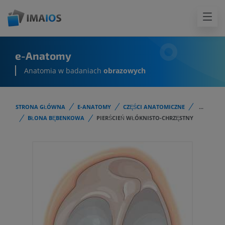
e-Anatomy
Anatomia w badaniach
obrazowych
STRONA GŁÓWNA
E-ANATOMY
CZĘŚCI ANATOMICZNE
...
BŁONA BĘBENKOWA
PIERŚCIEŃ WŁÓKNISTO-CHRZĘSTNY