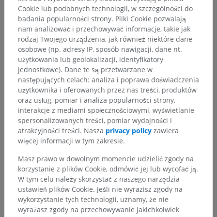
Cookie lub podobnych technologii, w szczególności do
badania popularności strony. Pliki Cookie pozwalają
nam analizować i przechowywać informacje, takie jak
rodzaj Twojego urządzenia, jak również niektóre dane
osobowe (np. adresy IP, sposób nawigacji, dane nt.
użytkowania lub geolokalizacji, identyfikatory
jednostkowe). Dane te są przetwarzane w
następujących celach: analiza i poprawa doświadczenia
użytkownika i oferowanych przez nas treści, produktów
oraz usług, pomiar i analiza popularności strony,
interakcje z mediami społecznościowymi, wyświetlanie
spersonalizowanych treści, pomiar wydajności i
atrakcyjności treści. Nasza
privacy policy
zawiera
więcej informacji w tym zakresie.
Hierarchia anatomiczna
Masz prawo w dowolnym momencie udzielić zgody na
korzystanie z plików Cookie, odmówić jej lub wycofać ją.
W tym celu należy skorzystać z naszego narzędzia
Anatomia człowieka 2
ustawień plików Cookie. Jeśli nie wyrazisz zgody na
wykorzystanie tych technologii, uznamy, że nie
Anatomia człowieka 1
wyrażasz zgody na przechowywanie jakichkolwiek