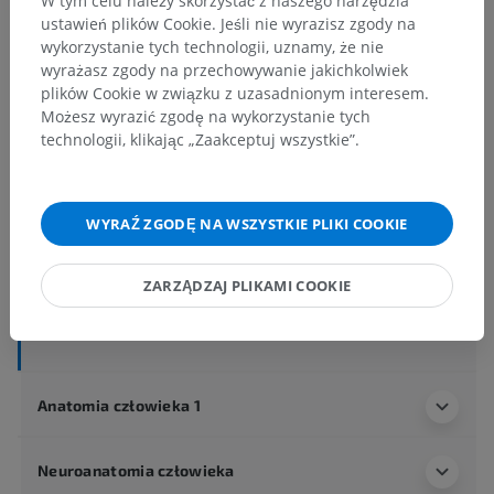
W tym celu należy skorzystać z naszego narzędzia
ustawień plików Cookie. Jeśli nie wyrazisz zgody na
wykorzystanie tych technologii, uznamy, że nie
Hierarchia anatomiczna
wyrażasz zgody na przechowywanie jakichkolwiek
plików Cookie w związku z uzasadnionym interesem.
Możesz wyrazić zgodę na wykorzystanie tych
technologii, klikając „Zaakceptuj wszystkie”.
Anatomia człowieka 2
Ciało ludzkie
>
Układy integrujące
>
Układ sercowo-naczyniowy
>
Żyły układowe
>
WYRAŹ ZGODĘ NA WSZYSTKIE PLIKI COOKIE
Żyły kręgosłupa
>
Splot żylny kręgowy zewnętrzny
>
Splot żylny kręgowy zewnętrzny przedni
ZARZĄDZAJ PLIKAMI COOKIE
Powiązane struktury:
Nie istnieją struktury powiązane
z tą częścią ciała
Anatomia człowieka 1
Neuroanatomia człowieka