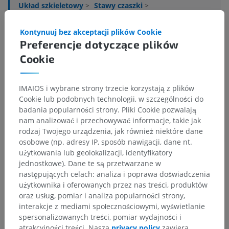
Układ szkieletowy
>
Stawy czaszki
>
Stawy chrząstkowe czaszki
Kontynuuj bez akceptacji plików Cookie
Powiązane struktury:
Preferencje dotyczące plików
Chrząstkozrosty czaszkowe
Cookie
IMAIOS i wybrane strony trzecie korzystają z plików
Anatomia człowieka 1
Cookie lub podobnych technologii, w szczególności do
badania popularności strony. Pliki Cookie pozwalają
nam analizować i przechowywać informacje, takie jak
rodzaj Twojego urządzenia, jak również niektóre dane
Tłumaczenia
osobowe (np. adresy IP, sposób nawigacji, dane nt.
użytkowania lub geolokalizacji, identyfikatory
jednostkowe). Dane te są przetwarzane w
następujących celach: analiza i poprawa doświadczenia
Zauważyłeś błąd?
użytkownika i oferowanych przez nas treści, produktów
oraz usług, pomiar i analiza popularności strony,
Zachęcamy do przesyłania sugestii poprawek,
interakcje z mediami społecznościowymi, wyświetlanie
tłumaczeń lub innych treści, które przełożą się na
spersonalizowanych treści, pomiar wydajności i
lepszą jakość materiałów.
atrakcyjności treści. Nasza
privacy policy
zawiera