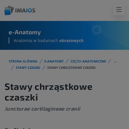
e-Anatomy
Anatomia w badaniach
obrazowych
STRONA GŁÓWNA
E-ANATOMY
CZĘŚCI ANATOMICZNE
...
STAWY CZASZKI
STAWY CHRZĄSTKOWE CZASZKI
Stawy chrząstkowe
czaszki
Juncturae cartilagineae cranii