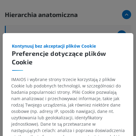
Hierarchia anatomiczna
Anatomia człowieka 2
Kontynuuj bez akceptacji plików Cookie
Ciało ludzkie
>
Układy mięśniowo-szkieletowe
>
Preferencje dotyczące plików
Układ szkieletowy
>
Kości
>
Kość
>
Jama szpikowa kości
>
Szpik kostny
>
Cookie
Szpik kostny czerwony
Powiązane struktury:
Nie istnieją struktury powiązane
IMAIOS i wybrane strony trzecie korzystają z plików
z tą częścią ciała
Cookie lub podobnych technologii, w szczególności do
badania popularności strony. Pliki Cookie pozwalają
nam analizować i przechowywać informacje, takie jak
rodzaj Twojego urządzenia, jak również niektóre dane
Anatomia człowieka 1
osobowe (np. adresy IP, sposób nawigacji, dane nt.
użytkowania lub geolokalizacji, identyfikatory
jednostkowe). Dane te są przetwarzane w
następujących celach: analiza i poprawa doświadczenia
Tłumaczenia