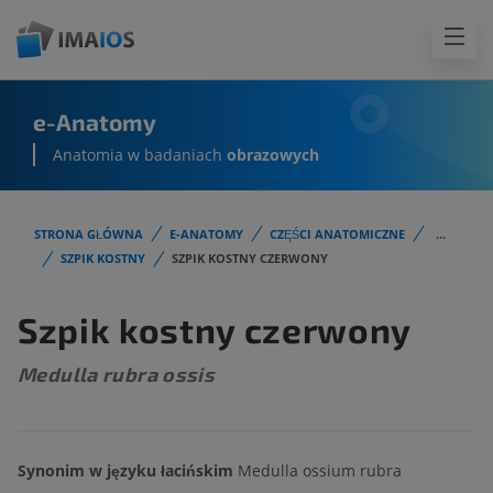
e-Anatomy
Anatomia w badaniach
obrazowych
STRONA GŁÓWNA
E-ANATOMY
CZĘŚCI ANATOMICZNE
...
SZPIK KOSTNY
SZPIK KOSTNY CZERWONY
Szpik kostny czerwony
Medulla rubra ossis
Synonim w języku łacińskim
Medulla ossium rubra