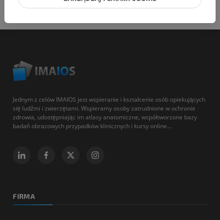
Jednym z celów IMAIOS jest wspieranie i kształcenie osób opiekujących
się ludźmi i zwierzętami. Wspieramy osoby zatrudnione w ochronie
zdrowia, udostępniając im atlasy anatomiczne, współtworzone bazy
badań obrazowych przypadków klinicznych i kursy online...
FIRMA