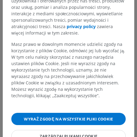
użytkownika i oferowanych przez nas treści, produktów
oraz usług, pomiar i analiza popularności strony,
interakcje z mediami społecznościowymi, wyświetlanie
spersonalizowanych treści, pomiar wydajności i
atrakcyjności treści. Nasza
privacy policy
zawiera
Zauważyłeś błąd?
więcej informacji w tym zakresie.
Zachęcamy do przesyłania sugestii poprawek,
tłumaczeń lub innych treści, które przełożą się na
Masz prawo w dowolnym momencie udzielić zgody na
lepszą jakość materiałów.
korzystanie z plików Cookie, odmówić jej lub wycofać ją.
W tym celu należy skorzystać z naszego narzędzia
Zgłoś problem
ustawień plików Cookie. Jeśli nie wyrazisz zgody na
wykorzystanie tych technologii, uznamy, że nie
wyrażasz zgody na przechowywanie jakichkolwiek
plików Cookie w związku z uzasadnionym interesem.
POBIERZ APLIKACJĘ
Możesz wyrazić zgodę na wykorzystanie tych
technologii, klikając „Zaakceptuj wszystkie”.
WYRAŹ ZGODĘ NA WSZYSTKIE PLIKI COOKIE
ZARZĄDZAJ PLIKAMI COOKIE