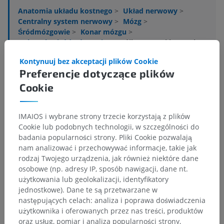
Anatomia układu kostnego
>
Układ nerwowy
>
Centralny system nerwowy
>
Mózg
>
Śródmózgowie
>
Konar mózgu
>
Nakrywka śródmózgowia
>
Trójkąt wstęgi bocznej
Kontynuuj bez akceptacji plików Cookie
Powiązane struktury:
Nie istnieją struktury powiązane
Preferencje dotyczące plików
z tą częścią ciała
Cookie
Neuroanatomia człowieka
IMAIOS i wybrane strony trzecie korzystają z plików
Cookie lub podobnych technologii, w szczególności do
badania popularności strony. Pliki Cookie pozwalają
nam analizować i przechowywać informacje, takie jak
Porównawcza anatomia zwierząt
rodzaj Twojego urządzenia, jak również niektóre dane
osobowe (np. adresy IP, sposób nawigacji, dane nt.
użytkowania lub geolokalizacji, identyfikatory
Tłumaczenia
jednostkowe). Dane te są przetwarzane w
następujących celach: analiza i poprawa doświadczenia
użytkownika i oferowanych przez nas treści, produktów
oraz usług, pomiar i analiza popularności strony,