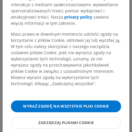
interakcje z mediami społecznościowymi, wyświetlanie
Zauważyłeś błąd?
spersonalizowanych treści, pomiar wydajności i
atrakcyjności treści. Nasza
privacy policy
zawiera
Zachęcamy do przesyłania sugestii poprawek,
więcej informacji w tym zakresie.
tłumaczeń lub innych treści, które przełożą się na
lepszą jakość materiałów.
Masz prawo w dowolnym momencie udzielić zgody na
korzystanie z plików Cookie, odmówić jej lub wycofać ją.
Zgłoś problem
W tym celu należy skorzystać z naszego narzędzia
ustawień plików Cookie. Jeśli nie wyrazisz zgody na
wykorzystanie tych technologii, uznamy, że nie
wyrażasz zgody na przechowywanie jakichkolwiek
POBIERZ APLIKACJĘ
plików Cookie w związku z uzasadnionym interesem.
Możesz wyrazić zgodę na wykorzystanie tych
technologii, klikając „Zaakceptuj wszystkie”.
WYRAŹ ZGODĘ NA WSZYSTKIE PLIKI COOKIE
ZARZĄDZAJ PLIKAMI COOKIE