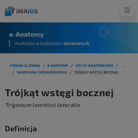
e-Anatomy
Anatomia w badaniach
obrazowych
STRONA GŁÓWNA
E-ANATOMY
CZĘŚCI ANATOMICZNE
...
NAKRYWKA ŚRÓDMÓZGOWIA
TRÓJKĄT WSTĘGI BOCZNEJ
Trójkąt wstęgi bocznej
Trigonum lemnisci lateralis
Definicja