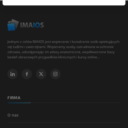
Jednym z celów IMAIOS jest wspieranie i kształcenie osób opiekujących
się ludźmi i zwierzętami. Wspieramy osoby zatrudnione w ochronie
zdrowia, udostępniając im atlasy anatomiczne, współtworzone bazy
badań obrazowych przypadków klinicznych i kursy online...
FIRMA
O nas