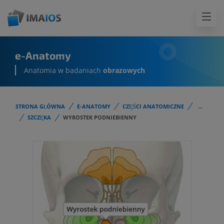
e-Anatomy
Anatomia w badaniach
obrazowych
STRONA GŁÓWNA
E-ANATOMY
CZĘŚCI ANATOMICZNE
...
SZCZĘKA
WYROSTEK PODNIEBIENNY