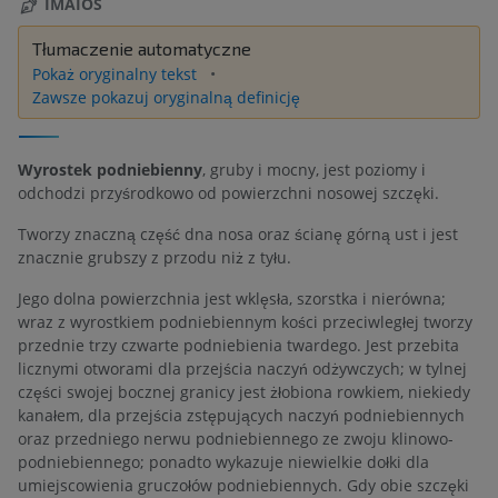
IMAIOS
Tłumaczenie automatyczne
Pokaż oryginalny tekst
Zawsze pokazuj oryginalną definicję
Wyrostek podniebienny
, gruby i mocny, jest poziomy i
odchodzi przyśrodkowo od powierzchni nosowej szczęki.
Tworzy znaczną część dna nosa oraz ścianę górną ust i jest
znacznie grubszy z przodu niż z tyłu.
Jego dolna powierzchnia jest wklęsła, szorstka i nierówna;
wraz z wyrostkiem podniebiennym kości przeciwległej tworzy
przednie trzy czwarte podniebienia twardego. Jest przebita
licznymi otworami dla przejścia naczyń odżywczych; w tylnej
części swojej bocznej granicy jest żłobiona rowkiem, niekiedy
kanałem, dla przejścia zstępujących naczyń podniebiennych
oraz przedniego nerwu podniebiennego ze zwoju klinowo-
podniebiennego; ponadto wykazuje niewielkie dołki dla
umiejscowienia gruczołów podniebiennych. Gdy obie szczęki