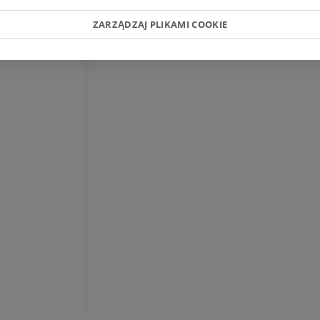
PREMIUM
RM
ZARZĄDZAJ PLIKAMI COOKIE
PREMIUM
RTG kończyny górnej
Radiografia
Artrografia TK
PREMIUM
Artrogram TK
PREMIUM
Kończyna górna
Ilustracje
RM kostki i koś
PREMIUM
RM
PREMIUM
Arteriografia kończyny
górnej
Angiografia
RM przodostop
RM
ZA DARMO
PREMIUM
Projekt Obrazowanie
Człowieka
Obraz CTA końc
Fotografia
TK
PREMIUM
PREMIUM