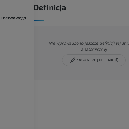
Definicja
du nerwowego
Nie wprowadzono jeszcze definicji tej str
anatomicznej
ZASUGERUJ DEFINICJĘ
a
KOŃCZYNA GÓRNA
KOŃCZYNA DOLNA