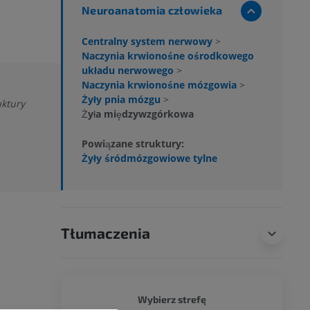
Neuroanatomia człowieka
Centralny system nerwowy
>
Naczynia krwionośne ośrodkowego
układu nerwowego
>
Naczynia krwionośne mózgowia
>
Żyły pnia mózgu
>
uktury
Żyła międzywzgórkowa
Powiązane struktury:
Żyły śródmózgowiowe tylne
Tłumaczenia
CAŁY O
Wybierz strefę