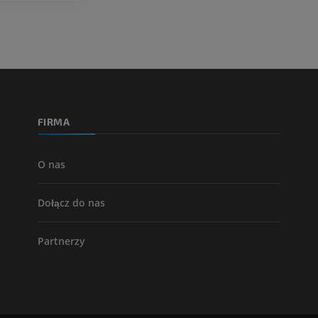
Tętnice i kości
TK
ZA DARMO
Arteriografia 
dolnej
Angiografia
FIRMA
ZA DARMO
O nas
Dołącz do nas
Partnerzy