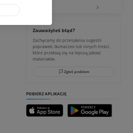
‹
›
 kolana
Zauważyłeś błąd?
Zachęcamy do przesyłania sugestii
poprawek, tłumaczeń lub innych treści,
które przełożą się na lepszą jakość
ci stępu
materiałów.
Zgłoś problem
ia
POBIERZ APLIKACJĘ
zyny dolnej