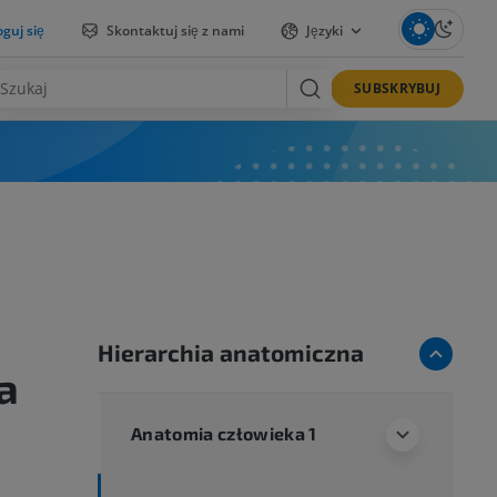
guj się
Skontaktuj się z nami
Języki
SUBSKRYBUJ
Hierarchia anatomiczna
a
Anatomia człowieka 1