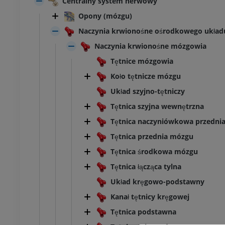
Centralny system nerwowy
Opony (mózgu)
Naczynia krwionośne ośrodkowego ukła
Naczynia krwionośne mózgowia
Tętnice mózgowia
Koło tętnicze mózgu
Układ szyjno-tętniczy
Tętnica szyjna wewnętrzna
Tętnica naczyniówkowa przedni
Tętnica przednia mózgu
Tętnica środkowa mózgu
Tętnica łącząca tylna
Układ kręgowo-podstawny
Kanał tętnicy kręgowej
Tętnica podstawna
KOSTKA-STOPA