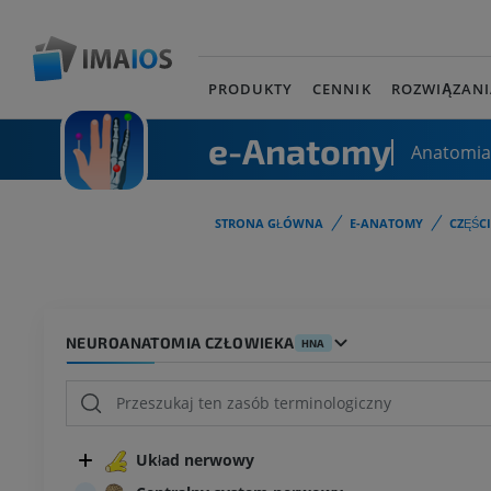
PRODUKTY
CENNIK
ROZWIĄZANI
e-Anatomy
Anatomia
STRONA GŁÓWNA
E-ANATOMY
CZĘŚC
NEUROANATOMIA CZŁOWIEKA
HNA
Układ nerwowy