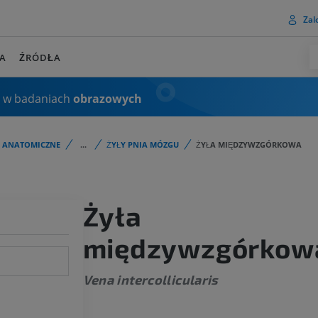
Zalo
A
ŹRÓDŁA
 w badaniach
obrazowych
I ANATOMICZNE
...
ŻYŁY PNIA MÓZGU
ŻYŁA MIĘDZYWZGÓRKOWA
Żyła
międzywzgórkow
Vena intercollicularis