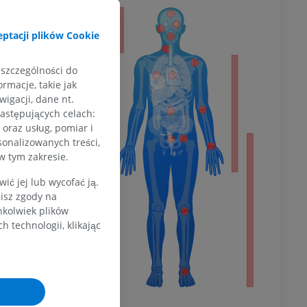
a
ptacji plików Cookie
 szczególności do
rmacje, takie jak
dolnej
igacji, dane nt.
następujących celach:
oraz usług, pomiar i
sonalizowanych treści,
olnej
w tym zakresie.
ć jej lub wycofać ją.
zisz zgody na
hkolwiek plików
wu
 technologii, klikając
wu