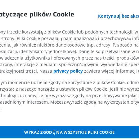
RM kończyny górnej
Kończyna doln
otyczące plików Cookie
RM
Ilustracje
Kontynuuj bez akce
PREMIUM
PREMIUM
ny trzecie korzystają z plików Cookie lub podobnych technologii, w
strony. Pliki Cookie pozwalają nam analizować i przechowywać info
iowa
RM obojczyka
RTG kończyny 
enia, jak również niektóre dane osobowe (np. adresy IP, sposób naw
RM
Radiografia
kalizacji, identyfikatory jednostkowe). Dane te są przetwarzane w 
PREMIUM
ZA DARMO
wiadczenia użytkownika i oferowanych przez nas treści, produktów 
strony, interakcje z mediami społecznościowymi, wyświetlanie sper
ne
RM nadgarstka
RM kończyny d
trakcyjności treści. Nasza
privacy policy
zawiera więcej informacji 
RM
RM
PREMIUM
PREMIUM
m momencie udzielić zgody na korzystanie z plików Cookie, odmówi
rzystać z naszego narzędzia ustawień plików Cookie. Jeśli nie wyra
ory czwartej
chnologii, uznamy, że nie wyrażasz zgody na przechowywanie jakic
RM łokcia
Obraz MRI sta
asadnionym interesem. Możesz wyrazić zgodę na wykorzystanie tych
RM
biodrowego
rdzeniowego
”.
RM
PREMIUM
PREMIUM
wego
RM dłoni
WYRAŹ ZGODĘ NA WSZYSTKIE PLIKI COOKIE
RM
Obraz MRI sta
kolanowego