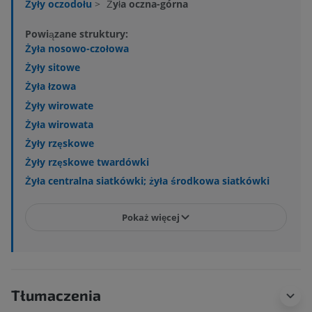
Żyły oczodołu
>
Żyła oczna-górna
Powiązane struktury:
Żyła nosowo-czołowa
Żyły sitowe
Żyła łzowa
Żyły wirowate
Żyła wirowata
Żyły rzęskowe
Żyły rzęskowe twardówki
Żyła centralna siatkówki; żyła środkowa siatkówki
Pokaż więcej
Tłumaczenia