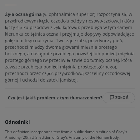
Żyła oczna górna
(v. ophthalmica superior) rozpoczyna się w
przyśrodkowym kącie oczodołu od żyły nosowo-czołowej (która
łączy się ku przodowi z żyłą kątową); przebiega w tym samym
kierunku co tętnica oczna i przyjmuje dopływy odpowiadające
gałęziom tego naczynia. Tworząc krótki, pojedynczy pień,
przechodzi między dwoma głowami mięśnia prostego
bocznego, a następnie przebiega powyżej lub poniżej mięśnia
prostego górnego (w przeciwieństwie do tętnicy ocznej, która
zawsze przebiega poniżej mięśnia prostego górnego),
przechodzi przez część przyśrodkową szczeliny oczodołowej
górnej i uchodzi do zatoki jamistej.
Czy jest jakiś problem z tym tłumaczeniem?
ZGŁOŚ
Odnośniki
This definition incorporates text from a public domain edition of Gray's
Anatomy (20th U.S. edition of Gray's Anatomy of the Human Body,