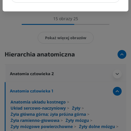
15 obrazy 25
Pokaż więcej obrazów
Hierarchia anatomiczna
Anatomia człowieka 2
Anatomia człowieka 1
Anatomia układu kostnego
>
Układ sercowo-naczyniowy
>
Żyły
>
Żyła główna górna; żyła próżna górna
>
Żyła ramienno-głowowa
>
Żyły mózgu
>
Żyły mózgowe powierzchowne
>
Żyły dolne mózgu
>