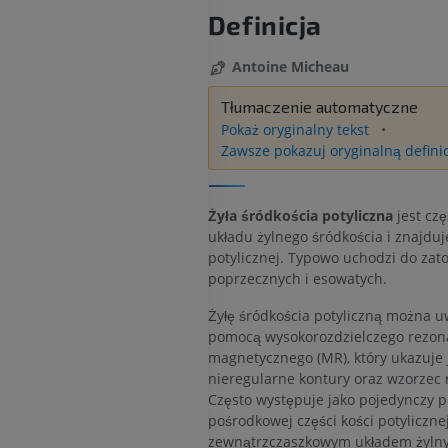
Definicja
Antoine Micheau
Tłumaczenie automatyczne
Pokaż oryginalny tekst
Zawsze pokazuj oryginalną defini
Żyła śródkościa potyliczna
jest czę
układu żylnego śródkościa i znajduje
potylicznej. Typowo uchodzi do zat
poprzecznych i esowatych.
Żyłę śródkościa potyliczną można u
pomocą wysokorozdzielczego rezo
magnetycznego (MR), który ukazuje 
nieregularne kontury oraz wzorzec 
Często występuje jako pojedynczy p
pośrodkowej części kości potylicznej 
zewnątrzczaszkowym układem żyln