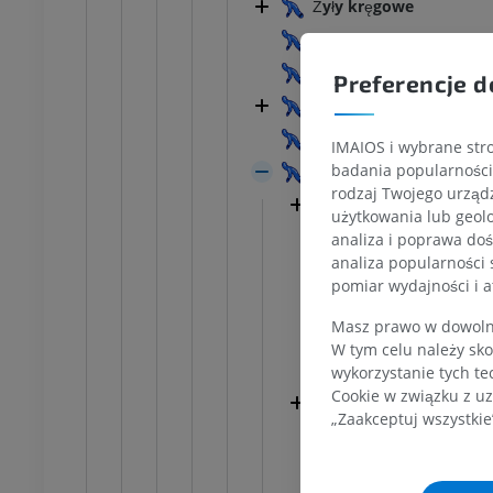
Żyły kręgowe
Splot żylny podpotylicz
Żyła szyi głęboka; żyła 
Preferencje d
KOSTKA-STOPA
Żyły piersiowe wewnęt
Żyła międzyżebrowa na
MRI stawu
MRI stawu skokowego
IMAIOS i wybrane stro
owego
RM
badania popularności 
Żyła szyjna wewnętrzna
PREMIUM
rodzaj Twojego urządz
Opuszka górna żyły
UM
użytkowania lub geolo
Żyły wodociągu śl
analiza i poprawa doś
RM przodostopia
analiza popularności 
afia TK kolana
RM
Opuszka dolna żyły
pomiar wydajności i a
ram TK
PREMIUM
Splot gardłowy
UM
Masz prawo w dowolny
Żyły gardła
W tym celu należy sko
RM kończyny dolnej
Żyły oponowe
czyny dolnej
RM
wykorzystanie tych te
Cookie w związku z uz
PREMIUM
Żyły językowe
„Zaakceptuj wszystkie
UM
Żyła tarczowa górn
RTG kończyny dolnej
Żyły tarczowe śro
ńczyny dolnej
Radiografia