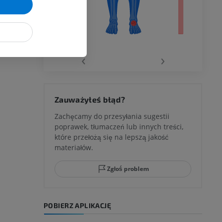
wu
‹
›
 kolana
Zauważyłeś błąd?
Zachęcamy do przesyłania sugestii
poprawek, tłumaczeń lub innych treści,
które przełożą się na lepszą jakość
ci stępu
materiałów.
Zgłoś problem
ia
POBIERZ APLIKACJĘ