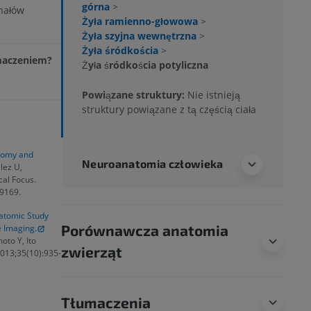
górna
>
nałów
Żyła ramienno-głowowa
>
Żyła szyjna wewnętrzna
>
Żyła śródkościa
>
umaczeniem?
Żyła śródkościa potyliczna
Powiązane struktury:
Nie istnieją
struktury powiązane z tą częścią ciała
atomy and
Neuroanatomia człowieka
lez U,
cal Focus.
9169.
natomic Study
Porównawcza anatomia
 Imaging.
to Y, Ito
zwierząt
2013;35(10):935-
Tłumaczenia