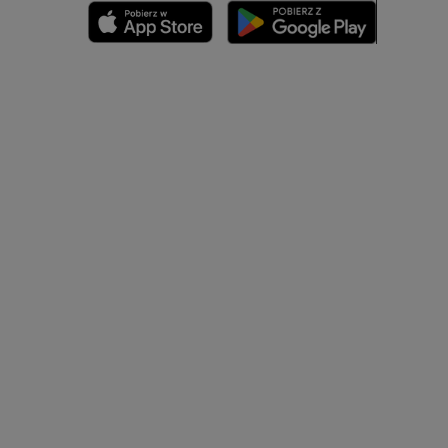
zyny dolnej
 nogi
kończyny