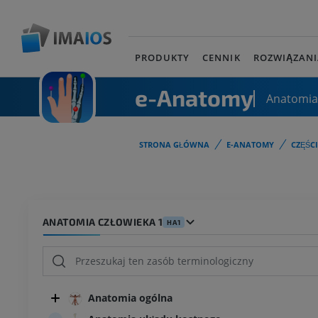
PRODUKTY
CENNIK
ROZWIĄZANI
e-Anatomy
Anatomia
STRONA GŁÓWNA
E-ANATOMY
CZĘŚC
ANATOMIA CZŁOWIEKA 1
HA1
Anatomia ogólna