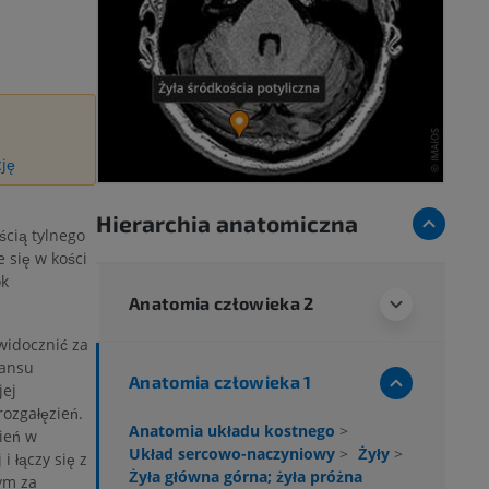
cję
Hierarchia anatomiczna
ścią tylnego
 się w kości
ok
Anatomia człowieka 2
widocznić za
nansu
Anatomia człowieka 1
jej
rozgałęzień.
Anatomia układu kostnego
>
ień w
Układ sercowo-naczyniowy
>
Żyły
>
i łączy się z
Żyła główna górna; żyła próżna
ym za