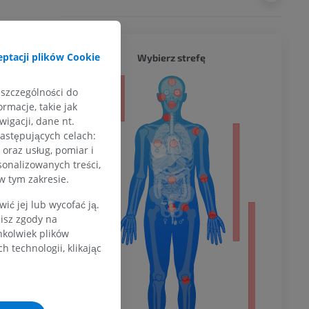
CAŁY O
ptacji plików Cookie
Wybierz strefę
a
 szczególności do
rmacje, takie jak
igacji, dane nt.
następujących celach:
oraz usług, pomiar i
dolnej
sonalizowanych treści,
w tym zakresie.
ć jej lub wycofać ją.
zisz zgody na
olnej
hkolwiek plików
 technologii, klikając
wu