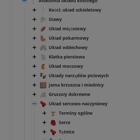
Anatomia układu kostnego
Kości; układ szkieletowy
Stawy
Układ mięśniowy
Układ pokarmowy
Układ oddechowy
Klatka piersiowa
Układ moczowy
Układy narządów płciowych
Jama brzuszna i miednicy
Gruczoły dokrewne
Układ sercowo-naczyniowy
Terminy ogólne
Serce
Tętnice