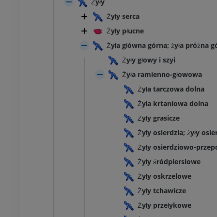
Żyły
Żyły serca
Żyły płucne
Żyła główna górna; żyła próżna g
Żyły głowy i szyi
Żyła ramienno-głowowa
Żyła tarczowa dolna
Żyła krtaniowa dolna
Żyły grasicze
Żyły osierdzia; żyły osi
Żyły osierdziowo-prze
Żyły śródpiersiowe
Żyły oskrzelowe
Żyły tchawicze
Żyły przełykowe