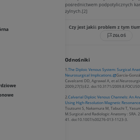
pośrednictwem podpotylicznych ka
żylnych.[2]
Czy jest jakiś problem z tym tł
órna
ZGŁOŚ
Odnośniki
1.
The Diploic Venous System: Surgical An
Neurosurgical Implications.
García-Gonzá
Cavalcanti DD, Agrawal A, et al.Neurosurgi
erdziowe
2009;27(5):E2. doi:10.3171/2009.8.FOCUS0
ponowe
2.
Calvarial Diploic Venous Channels: An A
Using High-Resolution Magnetic Resonance
Tsutsumi S, Nakamura M, Tabuchi T, Yasumo
M.Surgical and Radiologic Anatomy : SRA. 
41. doi:10.1007/s00276-013-1123-3.