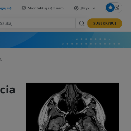
guj się
Skontaktuj się z nami
Języki
SUBSKRYBUJ
A
cia