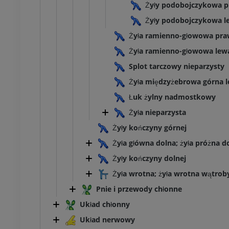
Żyły podobojczykowa 
Żyły podobojczykowa l
Żyła ramienno-głowowa pr
Żyła ramienno-głowowa lew
Splot tarczowy nieparzysty
Żyła międzyżebrowa górna 
Łuk żylny nadmostkowy
Żyła nieparzysta
Żyły kończyny górnej
Żyła główna dolna; żyła próżna d
Żyły kończyny dolnej
Żyła wrotna; żyła wrotna wątrob
Pnie i przewody chłonne
Układ chłonny
Układ nerwowy