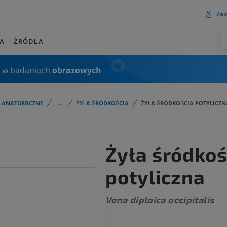
Zalo
A
ŹRÓDŁA
 w badaniach
obrazowych
I ANATOMICZNE
...
ŻYŁA ŚRÓDKOŚCIA
ŻYŁA ŚRÓDKOŚCIA POTYLICZN
Żyła śródkoś
potyliczna
Vena diploica occipitalis