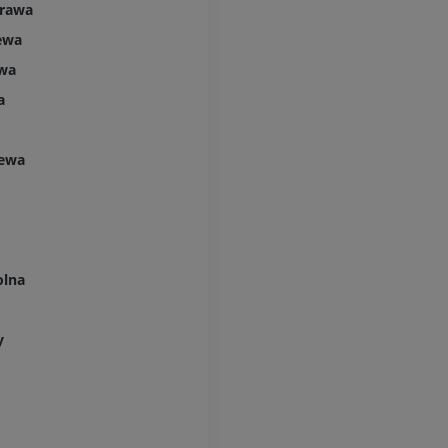
Projekt Obrazowanie
prawa
Człowieka
Obraz CTA końc
ewa
Fotografia
TK
PREMIUM
PREMIUM
awa
a
Tętnice i kości
TK
lewa
ZA DARMO
Arteriografia 
dolnej
Angiografia
ZA DARMO
olna
y