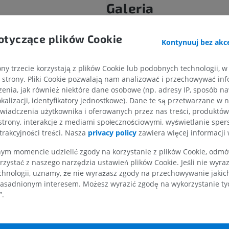
Galeria
ny
szyjna głęboka
otyczące plików Cookie
KOŃCZYNA GÓRNA
KOŃCZYNA DOLNA
Kontynuuj bez akce
rzne
jwyższa
RM kończyny górnej
Kończyna doln
ny trzecie korzystają z plików Cookie lub podobnych technologii, w
RM
Ilustracje
strony. Pliki Cookie pozwalają nam analizować i przechowywać info
PREMIUM
PREMIUM
enia, jak również niektóre dane osobowe (np. adresy IP, sposób naw
 szyjnej
kalizacji, identyfikatory jednostkowe). Dane te są przetwarzane w 
imaka
wiadczenia użytkownika i oferowanych przez nas treści, produktów 
RM obojczyka
RTG kończyny 
strony, interakcje z mediami społecznościowymi, wyświetlanie sper
RM
Radiografia
 szyjnej
trakcyjności treści. Nasza
privacy policy
zawiera więcej informacji 
PREMIUM
ZA DARMO
m momencie udzielić zgody na korzystanie z plików Cookie, odmówi
rzystać z naszego narzędzia ustawień plików Cookie. Jeśli nie wyra
RM nadgarstka
RM kończyny d
RM
RM
chnologii, uznamy, że nie wyrażasz zgody na przechowywanie jakic
asadnionym interesem. Możesz wyrazić zgodę na wykorzystanie tych
PREMIUM
PREMIUM
”.
a
RM łokcia
Obraz MRI sta
dkowe
RM
biodrowego