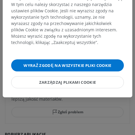
W tym celu należy skorzystać z naszego narzędzia
ustawień plików Cookie. Jeśli nie wyrazisz zgody na
wykorzystanie tych technologii, uznamy, że nie
Neuroanatomia człowieka
wyrażasz zgody na przechowywanie jakichkolwiek
plików Cookie w związku z uzasadnionym interesem.
Możesz wyrazić zgodę na wykorzystanie tych
technologii, klikając „Zaakceptuj wszystkie”.
Tłumaczenia
WYRAŹ ZGODĘ NA WSZYSTKIE PLIKI COOKIE
Zauważyłeś błąd?
ZARZĄDZAJ PLIKAMI COOKIE
Zachęcamy do przesyłania sugestii poprawek,
tłumaczeń lub innych treści, które przełożą się na
lepszą jakość materiałów.
Zgłoś problem
POBIERZ APLIKACJĘ