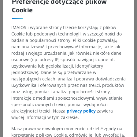
Preferencje dotyczące plików
Cookie
IMAIOS i wybrane strony trzecie korzystają z plików
Hierarchia anatomiczna
Cookie lub podobnych technologii, w szczególności do
badania popularności strony. Pliki Cookie pozwalają
nam analizować i przechowywać informacje, takie jak
rodzaj Twojego urządzenia, jak również niektóre dane
Anatomia człowieka 2
osobowe (np. adresy IP, sposób nawigacji, dane nt.
użytkowania lub geolokalizacji, identyfikatory
jednostkowe). Dane te są przetwarzane w
Anatomia człowieka 1
następujących celach: analiza i poprawa doświadczenia
Anatomia układu kostnego
>
użytkownika i oferowanych przez nas treści, produktów
Układ sercowo-naczyniowy
>
Żyły
>
oraz usług, pomiar i analiza popularności strony,
Żyła główna górna; żyła próżna górna
>
interakcje z mediami społecznościowymi, wyświetlanie
Żyła ramienno-głowowa
>
Żyły mózgu
>
spersonalizowanych treści, pomiar wydajności i
Żyły mózgowe powierzchowne
>
Żyły górne mózgu
>
atrakcyjności treści. Nasza
privacy policy
zawiera
Żyły ciemieniowe
więcej informacji w tym zakresie.
Masz prawo w dowolnym momencie udzielić zgody na
Powiązane struktury:
Nie istnieją struktury powiązane
korzystanie z plików Cookie, odmówić jej lub wycofać ją.
z tą częścią ciała