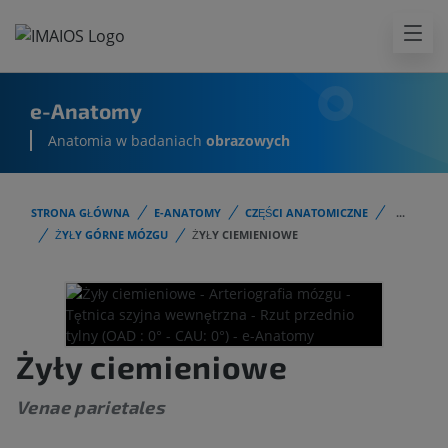
e-Anatomy
Anatomia w badaniach
obrazowych
STRONA GŁÓWNA
E-ANATOMY
CZĘŚCI ANATOMICZNE
...
ŻYŁY GÓRNE MÓZGU
ŻYŁY CIEMIENIOWE
Żyły ciemieniowe
Venae parietales