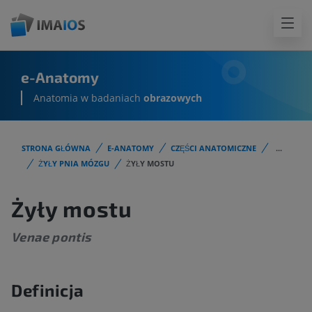
e-Anatomy
Anatomia w badaniach
obrazowych
STRONA GŁÓWNA
E-ANATOMY
CZĘŚCI ANATOMICZNE
...
ŻYŁY PNIA MÓZGU
ŻYŁY MOSTU
Żyły mostu
Venae pontis
Definicja