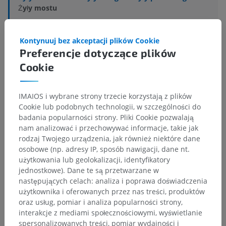
Żyły mostu
Powiązane struktury:
Nie istnieją struktury powiązane
z tą częścią ciała
Kontynuuj bez akceptacji plików Cookie
Preferencje dotyczące plików
Cookie
Anatomia człowieka 1
IMAIOS i wybrane strony trzecie korzystają z plików
Neuroanatomia człowieka
Cookie lub podobnych technologii, w szczególności do
badania popularności strony. Pliki Cookie pozwalają
nam analizować i przechowywać informacje, takie jak
rodzaj Twojego urządzenia, jak również niektóre dane
osobowe (np. adresy IP, sposób nawigacji, dane nt.
Tłumaczenia
użytkowania lub geolokalizacji, identyfikatory
jednostkowe). Dane te są przetwarzane w
następujących celach: analiza i poprawa doświadczenia
użytkownika i oferowanych przez nas treści, produktów
Zauważyłeś błąd?
oraz usług, pomiar i analiza popularności strony,
interakcje z mediami społecznościowymi, wyświetlanie
Zachęcamy do przesyłania sugestii poprawek,
spersonalizowanych treści, pomiar wydajności i