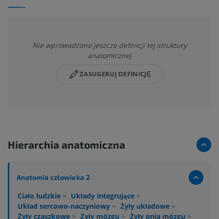
Nie wprowadzono jeszcze definicji tej struktury
anatomicznej
ZASUGERUJ DEFINICJĘ
Hierarchia anatomiczna
Anatomia człowieka 2
Ciało ludzkie
>
Układy integrujące
>
Układ sercowo-naczyniowy
>
Żyły układowe
>
Żyły czaszkowe
>
Żyły mózgu
>
Żyły pnia mózgu
>