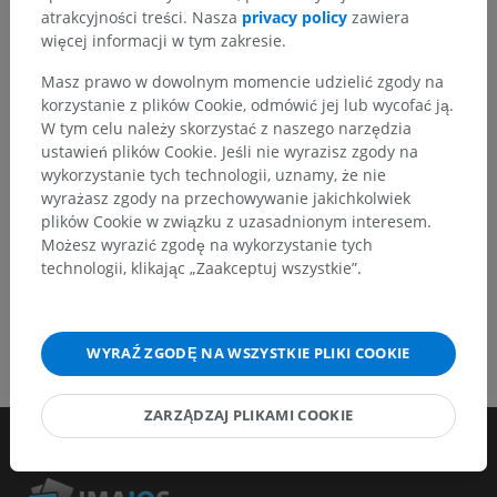
tłumaczeń lub innych treści, które przełożą się na
atrakcyjności treści. Nasza
privacy policy
zawiera
lepszą jakość materiałów.
więcej informacji w tym zakresie.
Zgłoś problem
Masz prawo w dowolnym momencie udzielić zgody na
korzystanie z plików Cookie, odmówić jej lub wycofać ją.
W tym celu należy skorzystać z naszego narzędzia
ustawień plików Cookie. Jeśli nie wyrazisz zgody na
POBIERZ APLIKACJĘ
wykorzystanie tych technologii, uznamy, że nie
wyrażasz zgody na przechowywanie jakichkolwiek
plików Cookie w związku z uzasadnionym interesem.
Możesz wyrazić zgodę na wykorzystanie tych
technologii, klikając „Zaakceptuj wszystkie”.
WYRAŹ ZGODĘ NA WSZYSTKIE PLIKI COOKIE
ZARZĄDZAJ PLIKAMI COOKIE