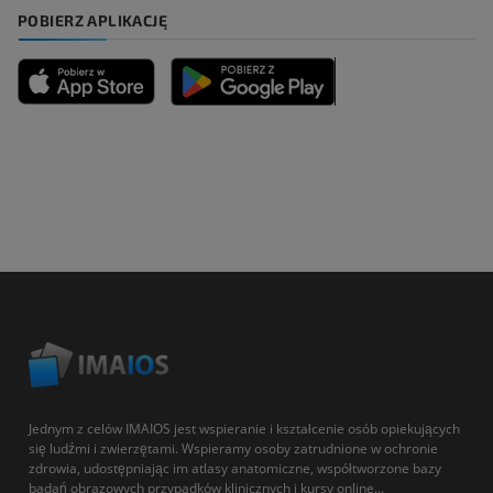
POBIERZ APLIKACJĘ
Jednym z celów IMAIOS jest wspieranie i kształcenie osób opiekujących
się ludźmi i zwierzętami. Wspieramy osoby zatrudnione w ochronie
zdrowia, udostępniając im atlasy anatomiczne, współtworzone bazy
badań obrazowych przypadków klinicznych i kursy online...