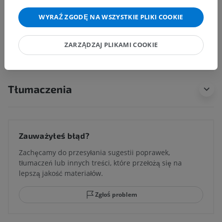
z tą częścią ciała
WYRAŹ ZGODĘ NA WSZYSTKIE PLIKI COOKIE
ZARZĄDZAJ PLIKAMI COOKIE
Neuroanatomia człowieka
Tłumaczenia
Zauważyłeś błąd?
Zachęcamy do przesyłania sugestii poprawek,
tłumaczeń lub innych treści, które przełożą się na
lepszą jakość materiałów.
Zgłoś problem