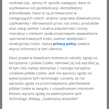
osobowe (np. adresy IP, sposób nawigacji, dane nt.
użytkowania lub geolokalizacji, identyfikatory
jednostkowe). Dane te są przetwarzane w
następujących celach: analiza i poprawa doświadczenia
użytkownika i oferowanych przez nas treści, produktów
oraz usług, pomiar i analiza popularności strony,
interakcje z mediami społecznościowymi, wyświetlanie
spersonalizowanych treści, pomiar wydajności i
atrakcyjności treści. Nasza
privacy policy
zawiera
Hierarchia anatomiczna
więcej informacji w tym zakresie.
Masz prawo w dowolnym momencie udzielić zgody na
korzystanie z plików Cookie, odmówić jej lub wycofać ją.
Anatomia człowieka 1
W tym celu należy skorzystać z naszego narzędzia
Anatomia układu kostnego
>
ustawień plików Cookie. Jeśli nie wyrazisz zgody na
Układ sercowo-naczyniowy
>
Żyły
>
wykorzystanie tych technologii, uznamy, że nie
Żyła główna górna; żyła próżna górna
>
wyrażasz zgody na przechowywanie jakichkolwiek
Żyła ramienno-głowowa
>
Żyły mózgu
>
plików Cookie w związku z uzasadnionym interesem.
Żyły mózgowe powierzchowne
>
Żyły górne mózgu
>
Możesz wyrazić zgodę na wykorzystanie tych
Żyły skroniowe
technologii, klikając „Zaakceptuj wszystkie”.
Powiązane struktury:
Nie istnieją struktury powiązane