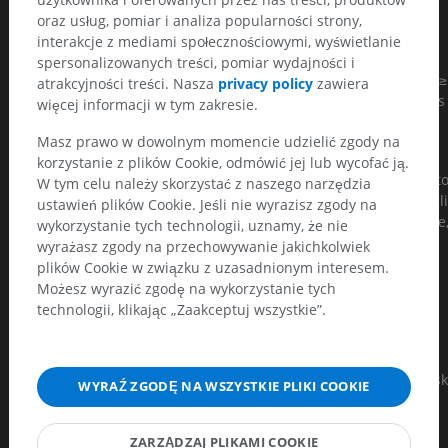
3
oraz usług, pomiar i analiza popularności strony,
interakcje z mediami społecznościowymi, wyświetlanie
Confluent lesions
spersonalizowanych treści, pomiar wydajności i
White matter changes on MRI were defined as bright lesions ≥
atrakcyjności treści. Nasza
privacy policy
zawiera
mm on T2, PD, or FLAIR images. Lesions on CT were defined as
więcej informacji w tym zakresie.
hypodense areas of ≥5 mm; left and right hemispheres were
Masz prawo w dowolnym momencie udzielić zgody na
rated separately.
korzystanie z plików Cookie, odmówić jej lub wycofać ją.
The following brain areas were used for rating: frontal, parieto
W tym celu należy skorzystać z naszego narzędzia
occipital, temporal, infratentorial/cerebellum, and basal gangl
ustawień plików Cookie. Jeśli nie wyrazisz zgody na
(striatum, globus pallidus, thalamus, internal/external capsule
wykorzystanie tych technologii, uznamy, że nie
and insula).
wyrażasz zgody na przechowywanie jakichkolwiek
plików Cookie w związku z uzasadnionym interesem.
Source:
Możesz wyrazić zgodę na wykorzystanie tych
technologii, klikając „Zaakceptuj wszystkie”.
A new rating scale for age-related white matter changes
applicable to MRI and CT. Wahlund LO1, Barkhof F, Fazekas F,
Bronge L, Augustin M, Sjögren M, Wallin A, Ader H, Leys D,
Pantoni L, Pasquier F, Erkinjuntti T, Scheltens P; European Task
WYRAŹ ZGODĘ NA WSZYSTKIE PLIKI COOKIE
Force on Age-Related White Matter Changes. Stroke. 2001
Jun;32(6):1318-22.
ZARZĄDZAJ PLIKAMI COOKIE