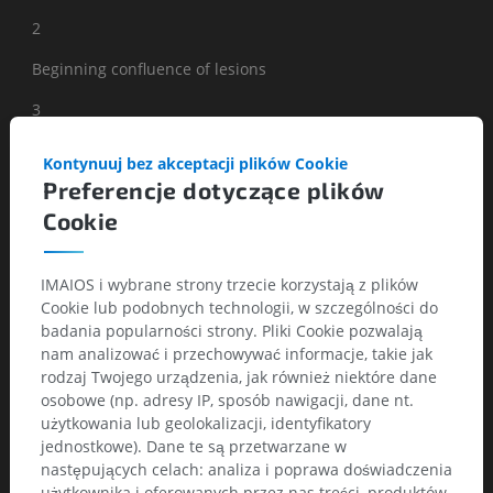
2
Beginning confluence of lesions
3
Diffuse involvement of the entire region, with or without
Kontynuuj bez akceptacji plików Cookie
involvement of U fibers
Preferencje dotyczące plików
Basal ganglia lesions
Cookie
0
IMAIOS i wybrane strony trzecie korzystają z plików
No lesions
Cookie lub podobnych technologii, w szczególności do
badania popularności strony. Pliki Cookie pozwalają
1
nam analizować i przechowywać informacje, takie jak
1 focal lesion (≥5 mm)
rodzaj Twojego urządzenia, jak również niektóre dane
osobowe (np. adresy IP, sposób nawigacji, dane nt.
2
użytkowania lub geolokalizacji, identyfikatory
jednostkowe). Dane te są przetwarzane w
>1 focal lesion
następujących celach: analiza i poprawa doświadczenia
użytkownika i oferowanych przez nas treści, produktów