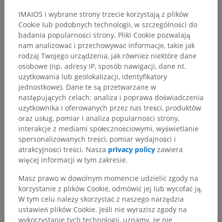
IMAIOS i wybrane strony trzecie korzystają z plików
Cookie lub podobnych technologii, w szczególności do
badania popularności strony. Pliki Cookie pozwalają
STRESZCZENIE ROZDZIAŁU
nam analizować i przechowywać informacje, takie jak
rodzaj Twojego urządzenia, jak również niektóre dane
osobowe (np. adresy IP, sposób nawigacji, dane nt.
Sequences
(16)
użytkowania lub geolokalizacji, identyfikatory
jednostkowe). Dane te są przetwarzane w
Sequences introduction
następujących celach: analiza i poprawa doświadczenia
Characteristics of an MRI sequence
użytkownika i oferowanych przez nas treści, produktów
oraz usług, pomiar i analiza popularności strony,
Sequence classification
interakcje z mediami społecznościowymi, wyświetlanie
spersonalizowanych treści, pomiar wydajności i
Sequences acronyms
atrakcyjności treści. Nasza
privacy policy
zawiera
Spin echo
więcej informacji w tym zakresie.
Fast spin echo
Masz prawo w dowolnym momencie udzielić zgody na
korzystanie z plików Cookie, odmówić jej lub wycofać ją.
Ultrafast spin echo sequences
W tym celu należy skorzystać z naszego narzędzia
Inversion Recovery, STIR and FLAIR
ustawień plików Cookie. Jeśli nie wyrazisz zgody na
wykorzystanie tych technologii, uznamy, że nie
Gradient echo