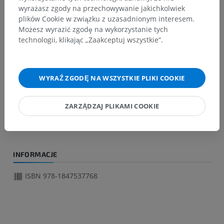
wyrażasz zgody na przechowywanie jakichkolwiek
Spoiled gradient echo sequences
plików Cookie w związku z uzasadnionym interesem.
Możesz wyrazić zgodę na wykorzystanie tych
Ultrafast spoiled gradient echo sequences
technologii, klikając „Zaakceptuj wszystkie”.
Steady state gradient echo
T2-enhanced steady-state gradient echo
WYRAŹ ZGODĘ NA WSZYSTKIE PLIKI COOKIE
Balanced gradient echo
Echo planar Imaging (EPI)
ZARZĄDZAJ PLIKAMI COOKIE
Hybrid sequences (spin echo + gradient echo)
INFORMACJE
ISBN 978-1847537768