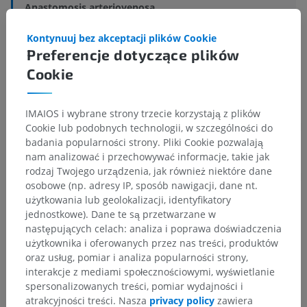
Anastomosis arteriovenosa
Powiązane struktury:
Nie istnieją struktury powiązane
Kontynuuj bez akceptacji plików Cookie
z tą częścią ciała
Preferencje dotyczące plików
Cookie
IMAIOS i wybrane strony trzecie korzystają z plików
Porównawcza anatomia człowieka
Cookie lub podobnych technologii, w szczególności do
badania popularności strony. Pliki Cookie pozwalają
nam analizować i przechowywać informacje, takie jak
Tłumaczenia
rodzaj Twojego urządzenia, jak również niektóre dane
osobowe (np. adresy IP, sposób nawigacji, dane nt.
użytkowania lub geolokalizacji, identyfikatory
jednostkowe). Dane te są przetwarzane w
następujących celach: analiza i poprawa doświadczenia
Zauważyłeś błąd?
użytkownika i oferowanych przez nas treści, produktów
oraz usług, pomiar i analiza popularności strony,
Zachęcamy do przesyłania sugestii poprawek,
interakcje z mediami społecznościowymi, wyświetlanie
tłumaczeń lub innych treści, które przełożą się na
spersonalizowanych treści, pomiar wydajności i
lepszą jakość materiałów.
atrakcyjności treści. Nasza
privacy policy
zawiera