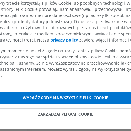
ny trzecie korzystają z plików Cookie lub podobnych technologii, w
strony. Pliki Cookie pozwalają nam analizować i przechowywać info
Koń – nadgarstek
enia, jak również niektóre dane osobowe (np. adresy IP, sposób naw
TK
kalizacji, identyfikatory jednostkowe). Dane te są przetwarzane w 
PREMIUM
wiadczenia użytkownika i oferowanych przez nas treści, produktów 
strony, interakcje z mediami społecznościowymi, wyświetlanie sper
Koń – Miologia
trakcyjności treści. Nasza
privacy policy
zawiera więcej informacji 
Ilustracje
m momencie udzielić zgody na korzystanie z plików Cookie, odmówi
PREMIUM
rzystać z naszego narzędzia ustawień plików Cookie. Jeśli nie wyra
chnologii, uznamy, że nie wyrażasz zgody na przechowywanie jakic
Koń - Palec
asadnionym interesem. Możesz wyrazić zgodę na wykorzystanie tych
RM
”.
PREMIUM
Koń – palec i kopyto
WYRAŹ ZGODĘ NA WSZYSTKIE PLIKI COOKIE
Ilustracje
PREMIUM
ZARZĄDZAJ PLIKAMI COOKIE
Koń – głowa
TK