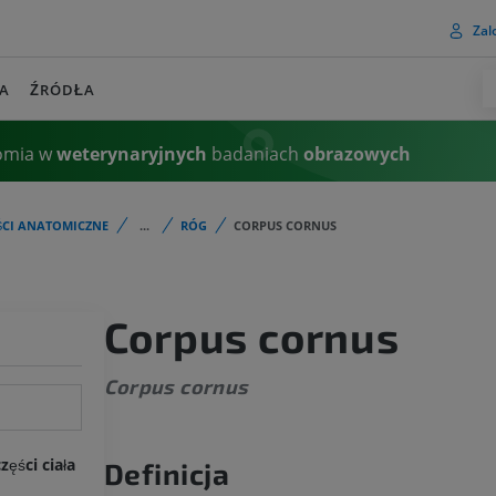
Zalo
A
ŹRÓDŁA
omia w
weterynaryjnych
badaniach
obrazowych
ŚCI ANATOMICZNE
...
RÓG
CORPUS CORNUS
Corpus cornus
Corpus cornus
ęści ciała
Definicja