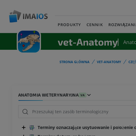
PRODUKTY
CENNIK
ROZWIĄZANI
vet-Anatomy
Anat
STRONA GŁÓWNA
VET-ANATOMY
CZĘ
ANATOMIA WETERYNARYJNA
VA
Terminy oznaczające usytuowanie i położenie cz