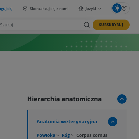
guj się
Skontaktuj się z nami
Języki
SUBSKRYBUJ
Hierarchia anatomiczna
Anatomia weterynaryjna
Powłoka
>
Róg
>
Corpus cornus