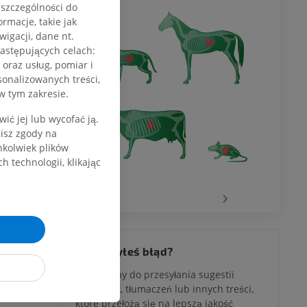
 szczególności do
rmacje, takie jak
igacji, dane nt.
następujących celach:
oraz usług, pomiar i
sonalizowanych treści,
w tym zakresie.
ć jej lub wycofać ją.
zisz zgody na
hkolwiek plików
 technologii, klikając
‹
›
Zauważyłeś błąd?
Zachęcamy do przesyłania sugestii
poprawek, tłumaczeń lub innych treści,
które przełożą się na lepszą jakość