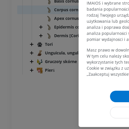
Basis cornus
IMAIOS i wybrane stro
badania popularności 
Corpus cornus
zuszna – miednica,
rodzaj Twojego urządz
Apex cornus
użytkowania lub geolo
Epidermis cornus
analiza i poprawa doś
UM
analiza popularności 
Dermis [Corium] cornus
pomiar wydajności i a
steologia
Tori
rafia
Masz prawo w dowolny
Unguicula, ungula
UM
W tym celu należy sko
Gruczoły skórne
wykorzystanie tych te
Cookie w związku z uz
Pierś
steologia
„Zaakceptuj wszystkie
cje
UM