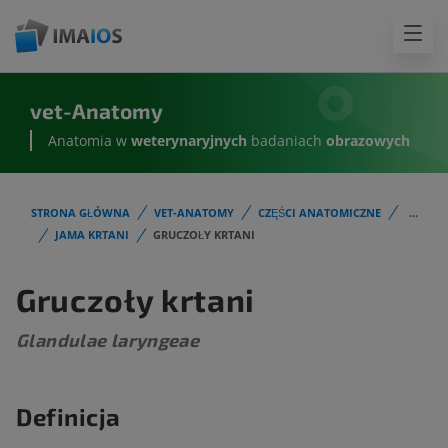
vet-Anatomy
Anatomia w
weterynaryjnych
badaniach
obrazowych
STRONA GŁÓWNA
VET-ANATOMY
CZĘŚCI ANATOMICZNE
...
JAMA KRTANI
GRUCZOŁY KRTANI
Gruczoły krtani
Glandulae laryngeae
Definicja