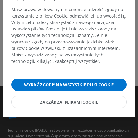
Masz prawo w dowolnym momencie udzielić zgody na
korzystanie z plików Cookie, odmówić jej lub wycofać ją.
POBIERZ APLIKACJĘ
W tym celu należy skorzystać z naszego narzędzia
ustawień plików Cookie. Jeśli nie wyrazisz zgody na
wykorzystanie tych technologii, uznamy, że nie
wyrażasz zgody na przechowywanie jakichkolwiek
plików Cookie w związku z uzasadnionym interesem.
Możesz wyrazić zgodę na wykorzystanie tych
technologii, klikając „Zaakceptuj wszystkie”.
WYRAŹ ZGODĘ NA WSZYSTKIE PLIKI COOKIE
ZARZĄDZAJ PLIKAMI COOKIE
Jednym z celów IMAIOS jest wspieranie i kształcenie osób opiekujących
się ludźmi i zwierzętami. Wspieramy osoby zatrudnione w ochronie