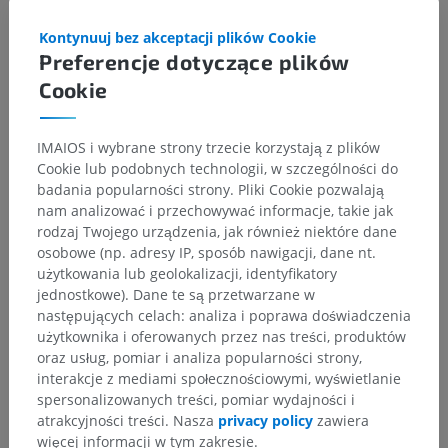
Powiązane struktury:
Nie istnieją struktury powiązane
z tą częścią ciała
Kontynuuj bez akceptacji plików Cookie
Preferencje dotyczące plików
Cookie
Porównawcza anatomia człowieka
IMAIOS i wybrane strony trzecie korzystają z plików
Cookie lub podobnych technologii, w szczególności do
badania popularności strony. Pliki Cookie pozwalają
Tłumaczenia
nam analizować i przechowywać informacje, takie jak
rodzaj Twojego urządzenia, jak również niektóre dane
osobowe (np. adresy IP, sposób nawigacji, dane nt.
użytkowania lub geolokalizacji, identyfikatory
jednostkowe). Dane te są przetwarzane w
Zauważyłeś błąd?
następujących celach: analiza i poprawa doświadczenia
użytkownika i oferowanych przez nas treści, produktów
Zachęcamy do przesyłania sugestii poprawek,
oraz usług, pomiar i analiza popularności strony,
tłumaczeń lub innych treści, które przełożą się na
interakcje z mediami społecznościowymi, wyświetlanie
lepszą jakość materiałów.
spersonalizowanych treści, pomiar wydajności i
atrakcyjności treści. Nasza
privacy policy
zawiera
Zgłoś problem
więcej informacji w tym zakresie.