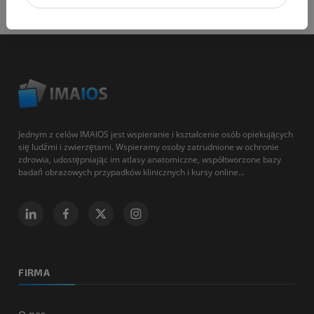
Jednym z celów IMAIOS jest wspieranie i kształcenie osób opiekujących
się ludźmi i zwierzętami. Wspieramy osoby zatrudnione w ochronie
zdrowia, udostępniając im atlasy anatomiczne, współtworzone bazy
badań obrazowych przypadków klinicznych i kursy online...
FIRMA