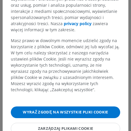
oraz usług, pomiar i analiza popularności strony,
interakcje z mediami społecznościowymi, wyświetlanie
spersonalizowanych treści, pomiar wydajności i
Zauważyłeś błąd?
atrakcyjności treści. Nasza
privacy policy
zawiera
więcej informacji w tym zakresie.
Zachęcamy do przesyłania sugestii poprawek,
tłumaczeń lub innych treści, które przełożą się na
Masz prawo w dowolnym momencie udzielić zgody na
lepszą jakość materiałów.
korzystanie z plików Cookie, odmówić jej lub wycofać ją.
W tym celu należy skorzystać z naszego narzędzia
Zgłoś problem
ustawień plików Cookie. Jeśli nie wyrazisz zgody na
wykorzystanie tych technologii, uznamy, że nie
wyrażasz zgody na przechowywanie jakichkolwiek
plików Cookie w związku z uzasadnionym interesem.
POBIERZ APLIKACJĘ
Możesz wyrazić zgodę na wykorzystanie tych
technologii, klikając „Zaakceptuj wszystkie”.
WYRAŹ ZGODĘ NA WSZYSTKIE PLIKI COOKIE
ZARZĄDZAJ PLIKAMI COOKIE