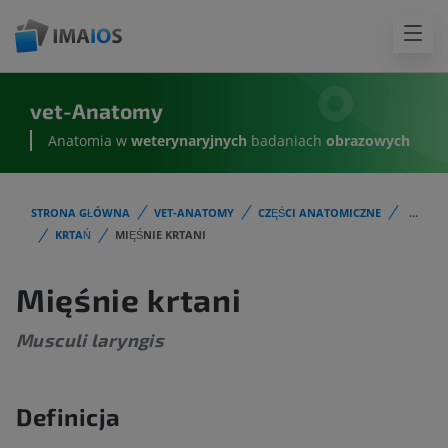
vet-Anatomy
Anatomia w
weterynaryjnych
badaniach
obrazowych
STRONA GŁÓWNA
VET-ANATOMY
CZĘŚCI ANATOMICZNE
...
KRTAŃ
MIĘŚNIE KRTANI
Mięśnie krtani
Musculi laryngis
Definicja