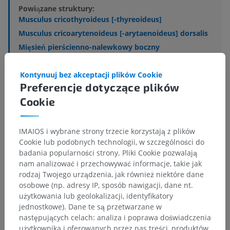
Powiązane struktury:
Musculus cricothyroideus [-thyreoideus]
Musculus cricoarytenoideus [-arytaenoideus] dorsalis
Mięsień pierścienno-nalewkowy boczny
Musculus thyroarytenoideus [thyreoarytaenoideus]
Musculus thyroarytenoideus [thyreoarytaenoideus]
Kontynuuj bez akceptacji plików Cookie
accessorius
Preferencje dotyczące plików
Musculus hyoepiglotticus
Cookie
Musculus tensor ventriculi laryngis
Musculus arytenoideus [arytaenoideus] transversus
IMAIOS i wybrane strony trzecie korzystają z plików
Cookie lub podobnych technologii, w szczególności do
badania popularności strony. Pliki Cookie pozwalają
nam analizować i przechowywać informacje, takie jak
rodzaj Twojego urządzenia, jak również niektóre dane
Porównawcza anatomia człowieka
osobowe (np. adresy IP, sposób nawigacji, dane nt.
użytkowania lub geolokalizacji, identyfikatory
jednostkowe). Dane te są przetwarzane w
następujących celach: analiza i poprawa doświadczenia
Tłumaczenia
użytkownika i oferowanych przez nas treści, produktów