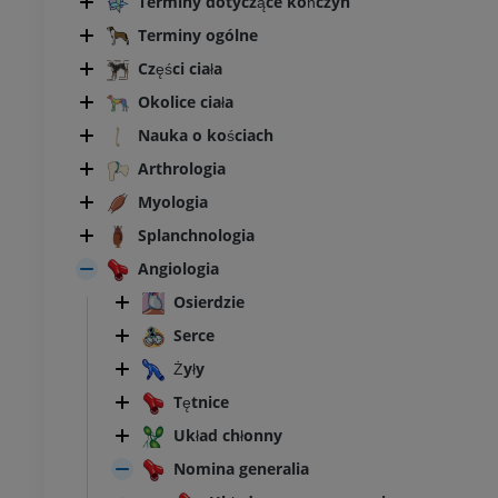
Terminy dotyczące kończyn
Terminy ogólne
Części ciała
Okolice ciała
Nauka o kościach
Arthrologia
Myologia
Splanchnologia
Angiologia
Osierdzie
Serce
Żyły
Tętnice
BYDŁO
Układ chłonny
Nomina generalia
łowa i szyja
Bydło - Ogólna anatomia
Ilustracje