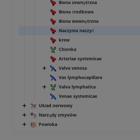
Błona zewnętrzna
Błona środkowa
Błona wewnętrzna
Naczynia naczyń
krew
Chłonka
Arteriae systemicae
Valva venosa
Vas lymphocapillare
Valva lymphatica
Venae systemicae
Układ nerwowy
Narządy zmysłów
Powłoka