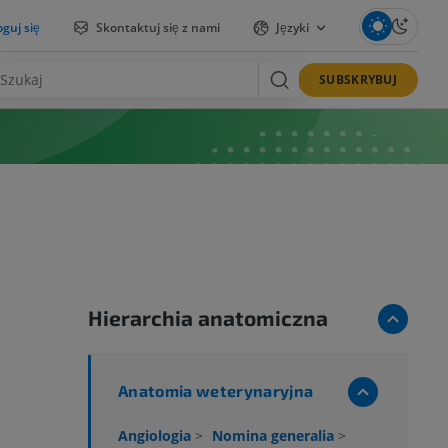
guj się
Skontaktuj się z nami
Języki
SUBSKRYBUJ
Hierarchia anatomiczna
Anatomia weterynaryjna
Angiologia
>
Nomina generalia
>