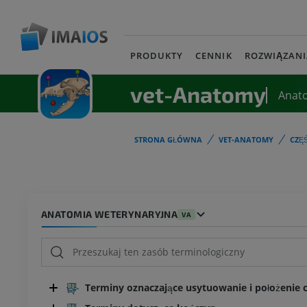
PRODUKTY
CENNIK
ROZWIĄZANI
vet-Anatomy
Anat
STRONA GŁÓWNA
VET-ANATOMY
CZĘ
ANATOMIA WETERYNARYJNA
VA
Terminy oznaczające usytuowanie i położenie cz