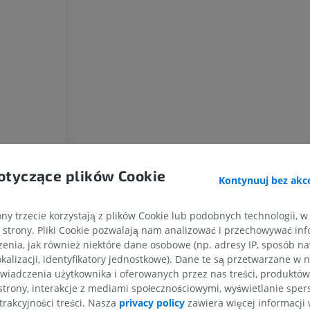
PREMIUM
ZA DARMO
Koń – osteologia
Radiografia
ZA DARMO
Koń – nadgarstek
TK
PREMIUM
otyczące plików Cookie
Koń – Miologia
Kontynuuj bez akce
Ilustracje
PREMIUM
ny trzecie korzystają z plików Cookie lub podobnych technologii, w
strony. Pliki Cookie pozwalają nam analizować i przechowywać info
Koń - Palec
enia, jak również niektóre dane osobowe (np. adresy IP, sposób naw
RM
kalizacji, identyfikatory jednostkowe). Dane te są przetwarzane w 
PREMIUM
wiadczenia użytkownika i oferowanych przez nas treści, produktów 
strony, interakcje z mediami społecznościowymi, wyświetlanie sper
trakcyjności treści. Nasza
privacy policy
zawiera więcej informacji 
Koń – palec i kopyto