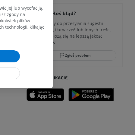
ć jej lub wycofać ją.
Zauważyłeś błąd?
zisz zgody na
hkolwiek plików
Zachęcamy do przesyłania sugestii
 technologii, klikając
poprawek, tłumaczeń lub innych treści,
które przełożą się na lepszą jakość
materiałów.
Zgłoś problem
POBIERZ APLIKACJĘ