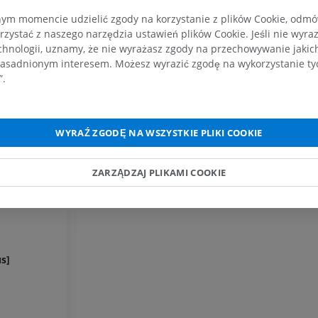
Ilustracje
m momencie udzielić zgody na korzystanie z plików Cookie, odmówi
PREMIUM
rzystać z naszego narzędzia ustawień plików Cookie. Jeśli nie wyra
chnologii, uznamy, że nie wyrażasz zgody na przechowywanie jakic
asadnionym interesem. Możesz wyrazić zgodę na wykorzystanie tych
Koń – głowa
TK
”.
PREMIUM
Koń – Zęby
WYRAŹ ZGODĘ NA WSZYSTKIE PLIKI COOKIE
Ilustracje
ZA DARMO
ZARZĄDZAJ PLIKAMI COOKIE
s]