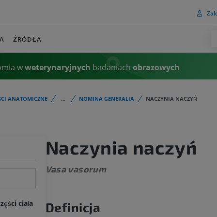
Zalo
A
ŹRÓDŁA
omia w
weterynaryjnych
badaniach
obrazowych
ŚCI ANATOMICZNE
...
NOMINA GENERALIA
NACZYNIA NACZYŃ
Naczynia naczyń
Vasa vasorum
ęści ciała
Definicja