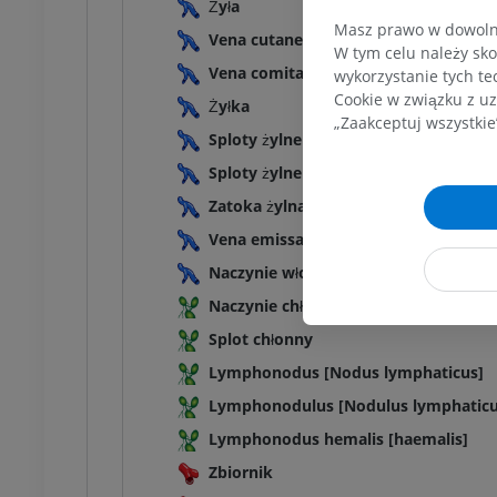
Żyła
Masz prawo w dowolny
Vena cutanea
W tym celu należy sko
Vena comitans
wykorzystanie tych te
Cookie w związku z uz
Żyłka
„Zaakceptuj wszystkie
Sploty żylne
Sploty żylne
Zatoka żylna
Vena emissaria
Naczynie włosowate
Naczynie chłonne
Splot chłonny
Lymphonodus [Nodus lymphaticus]
Lymphonodulus [Nodulus lymphaticu
Lymphonodus hemalis [haemalis]
Zbiornik