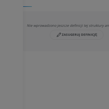
Nie wprowadzono jeszcze definicji tej struktury a
ZASUGERUJ DEFINICJĘ
KOŃ
MYSZ
Koń - Osteologia
Mysz - całe cia
Ilustracje
TK