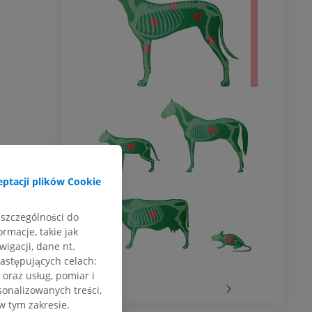
ptacji plików Cookie
 szczególności do
rmacje, takie jak
igacji, dane nt.
następujących celach:
oraz usług, pomiar i
‹
›
sonalizowanych treści,
w tym zakresie.