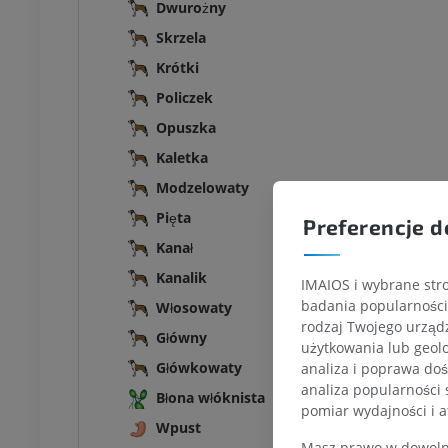
Dwurożny
Skrzela
Krótki
Policzek
Opuszka
Kaletka
Modzelowaty
Pięta
Preferencje d
Kanał
Kanalik
IMAIOS i wybrane stro
badania popularności 
Włosowaty
rodzaj Twojego urządz
Główny
użytkowania lub geolo
Główkowaty
analiza i poprawa doś
analiza popularności 
Błona włóknista
pomiar wydajności i a
Wpust
Masz prawo w dowolny