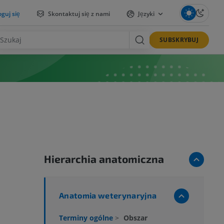
guj się
Skontaktuj się z nami
Języki
SUBSKRYBUJ
Hierarchia anatomiczna
Anatomia weterynaryjna
Terminy ogólne
>
Obszar