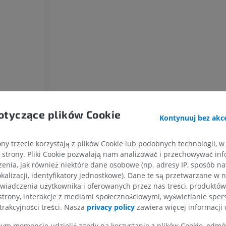
otyczące plików Cookie
Kontynuuj bez akce
ny trzecie korzystają z plików Cookie lub podobnych technologii, w
strony. Pliki Cookie pozwalają nam analizować i przechowywać info
enia, jak również niektóre dane osobowe (np. adresy IP, sposób naw
kalizacji, identyfikatory jednostkowe). Dane te są przetwarzane w 
wiadczenia użytkownika i oferowanych przez nas treści, produktów 
strony, interakcje z mediami społecznościowymi, wyświetlanie sper
trakcyjności treści. Nasza
privacy policy
zawiera więcej informacji 
m momencie udzielić zgody na korzystanie z plików Cookie, odmówi