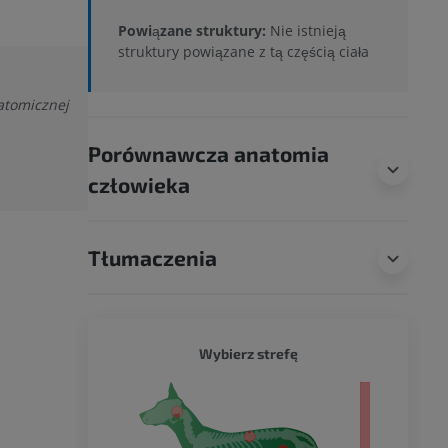
Powiązane struktury:
Nie istnieją
struktury powiązane z tą częścią ciała
natomicznej
Porównawcza anatomia
człowieka
Tłumaczenia
PIES - 
Wybierz strefę
ło