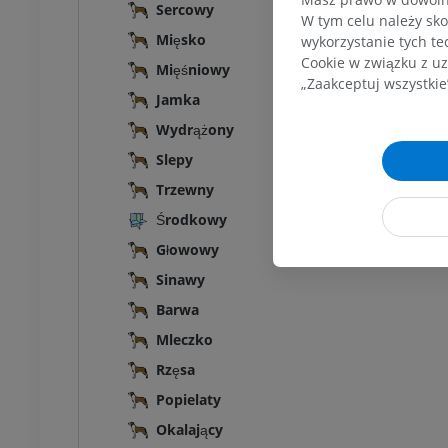
Sercowy
W tym celu należy sko
Mięsko
wykorzystanie tych te
Cookie w związku z uz
Mięśniowy
„Zaakceptuj wszystkie
Jamka
Wydrążony
Slepy
Trzewny
Środkowy
Głowowy
Sinawy
Barwa
Mleczko
Rzęsa
Popielaty
Okalający