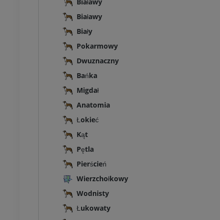
Białawy
Białawy
latka piersiowa
Bydło - Osteologia
Biały
Ilustracje
UM
PREMIUM
Pokarmowy
Dwuznaczny
zuszna – miednica,
Bańka
Migdał
UM
Anatomia
Łokieć
steologia
rafia
Kąt
UM
Pętla
Pierścień
steologia
Wierzchołkowy
cje
UM
Wodnisty
Łukowaty