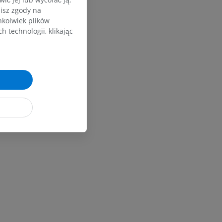
zisz zgody na
hkolwiek plików
 technologii, klikając