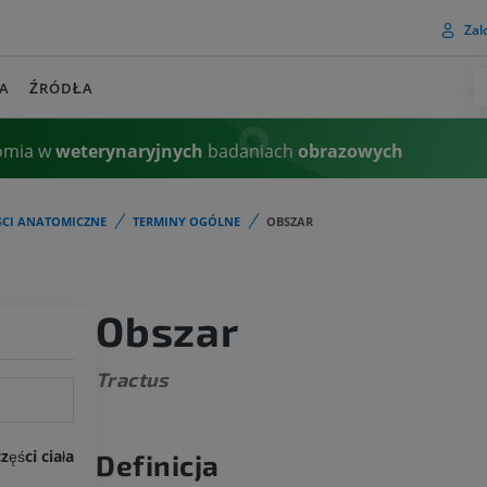
Zalo
A
ŹRÓDŁA
omia w
weterynaryjnych
badaniach
obrazowych
ŚCI ANATOMICZNE
TERMINY OGÓLNE
OBSZAR
Obszar
Tractus
ęści ciała
Definicja