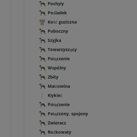
Pochyły
Pośladek
Kość guziczna
Poboczny
Szyjka
Towarzyszący
Połączenie
Wspólny
Zbity
Małżowina
Kłykieć
Połączenie
Połączony, spojony
Zwieracz
Rożkowaty