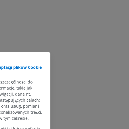
ptacji plików Cookie
 szczególności do
rmacje, takie jak
igacji, dane nt.
następujących celach:
oraz usług, pomiar i
sonalizowanych treści,
w tym zakresie.
ć jej lub wycofać ją.