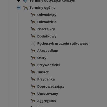
Terminy dotyczące kończyn
Terminy ogólne
Odwodzący
Odwodziciel
Zbaczający
Dodatkowy
Pęcherzyk gruczołu sutkowego
Akropodium
Ostry
Przywodziciel
Tłuszcz
Przydanka
BYDŁO
Doprowadzający
Umocowany
łowa i szyja
Bydło - Ogólna anatomia
Ilustracje
Aggregatus
UM
ZA DARMO