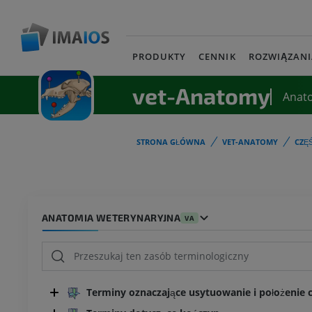
PRODUKTY
CENNIK
ROZWIĄZANI
vet-Anatomy
Anat
STRONA GŁÓWNA
VET-ANATOMY
CZĘ
ANATOMIA WETERYNARYJNA
VA
Terminy oznaczające usytuowanie i położenie cz