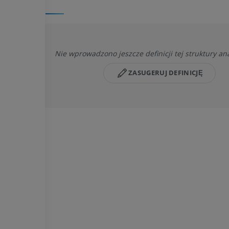
Nie wprowadzono jeszcze definicji tej struktury a
ZASUGERUJ DEFINICJĘ
KOŃ
MYSZ
Koń - Osteologia
Mysz - całe cia
Ilustracje
TK
PREMIUM
ZA DARMO