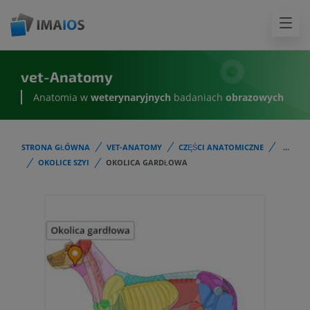
vet-Anatomy
Anatomia w
weterynaryjnych
badaniach
obrazowych
STRONA GŁÓWNA
VET-ANATOMY
CZĘŚCI ANATOMICZNE
...
OKOLICE SZYI
OKOLICA GARDŁOWA