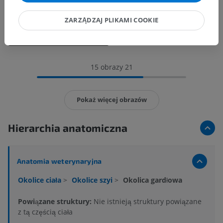
ZARZĄDZAJ PLIKAMI COOKIE
15 obrazy 21
Pokaż więcej obrazów
Hierarchia anatomiczna
Anatomia weterynaryjna
Okolice ciała
>
Okolice szyi
>
Okolica gardłowa
Powiązane struktury:
Nie istnieją struktury powiązane
z tą częścią ciała