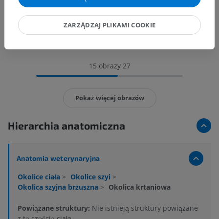
ZARZĄDZAJ PLIKAMI COOKIE
15 obrazy 27
Pokaż więcej obrazów
Hierarchia anatomiczna
Anatomia weterynaryjna
Okolice ciała
>
Okolice szyi
>
Okolica szyjna brzuszna
>
Okolica krtaniowa
Powiązane struktury:
Nie istnieją struktury powiązane
z tą częścią ciała