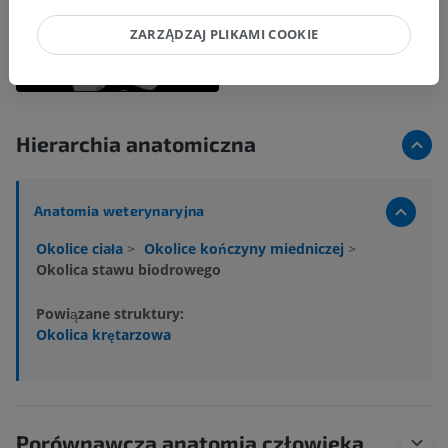
ZARZĄDZAJ PLIKAMI COOKIE
Hierarchia anatomiczna
Anatomia weterynaryjna
Okolice ciała
>
Okolice kończyny miedniczej
>
Okolica stawu biodrowego
Powiązane struktury:
Okolica krętarzowa
Porównawcza anatomia człowieka