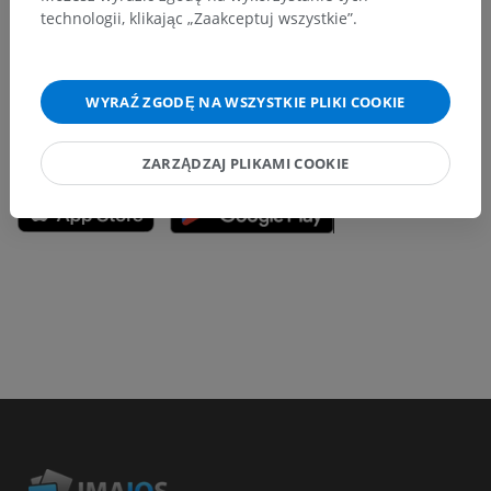
technologii, klikając „Zaakceptuj wszystkie”.
lepszą jakość materiałów.
Zgłoś problem
WYRAŹ ZGODĘ NA WSZYSTKIE PLIKI COOKIE
POBIERZ APLIKACJĘ
ZARZĄDZAJ PLIKAMI COOKIE